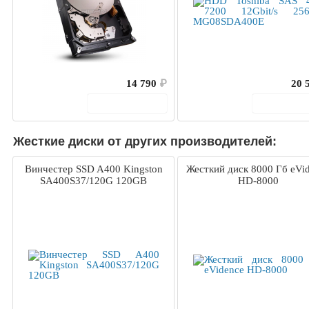
14 790
₽
20 
В корзину
В корз
Жесткие диски от других производителей:
Винчестер SSD A400 Kingston
Жесткий диск 8000 Гб eVi
SA400S37/120G 120GB
HD-8000