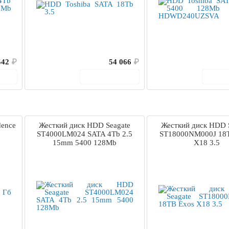
542
₽
54 066
₽
ину
В корзину
В 
dence
Жесткий диск HDD Seagate
Жесткий диск HDD 
ST4000LM024 SATA 4Tb 2.5
ST18000NM000J 18
15mm 5400 128Mb
X18 3.5