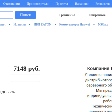
О компании
Производители
Проекты
Вакансии
Реквизиты
Поиск
Сравнение
Избранное
anet
Новинки
ИБП EATON
Коммутаторы Huawei
NSGate
7148
руб.
Компания 
В корзину
 НДС 22%.