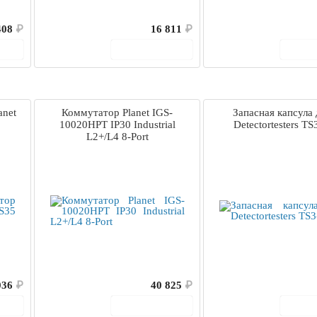
408
₽
16 811
₽
ину
В корзину
В 
anet
Коммутатор Planet IGS-
Запасная капсула
10020HPT IP30 Industrial
Detectortesters TS
L2+/L4 8-Port
036
₽
40 825
₽
ину
В корзину
В 