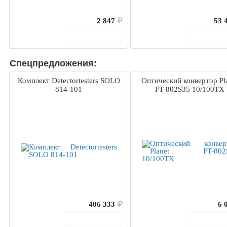
2 847
₽
53 
В корзину
В корз
Спецпредложения:
Комплект Detectortesters SOLO
Оптический конвертор Pl
814-101
FT-802S35 10/100TX
406 333
₽
6 
В корзину
В корз