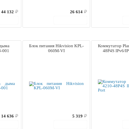
44 132
₽
26 614
₽
корзину
В корзину
 дыма
Блок питания Hikvision KPL-
Коммутатор Pla
3-001
060M-VI
48P4S IPv6/IP
14 636
₽
5 319
₽
корзину
В корзину