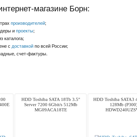
интернет-магазине Борн:
нтрах
производителей
;
ндеры и
проекты
;
з каталога;
ене с
доставкой
по всей России;
ладные, счет-фактуры.
200
HDD Toshiba SATA 18Tb 3.5"
HDD Toshiba SATA3 
400E
Server 7200 6Gbit/s 512Mb
128Mb (P300
MG09ACA18TE
HDWD240UZS