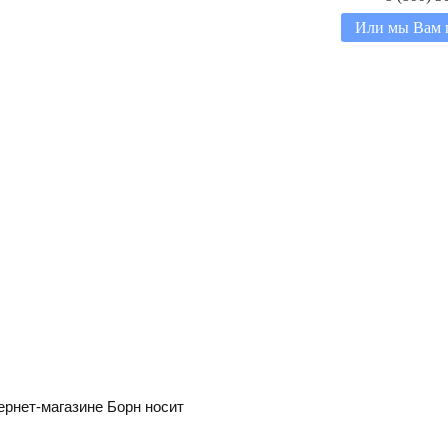
Или мы Вам 
ернет-магазине Борн носит