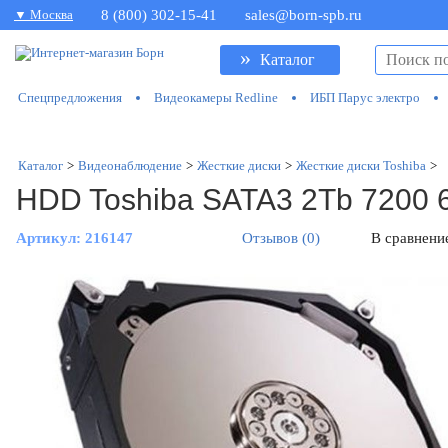
▼ Москва
8 (800) 302-15-41
sales@born-spb.ru
»
Каталог
Спецпредложения
Видеокамеры Redline
ИБП Парус электро
Каталог
>
Видеонаблюдение
>
Жесткие диски
>
Жесткие диски Toshiba
>
HDD Toshiba SATA3 2Tb 720
Артикул:
216147
Отзывов (0)
В сравнени