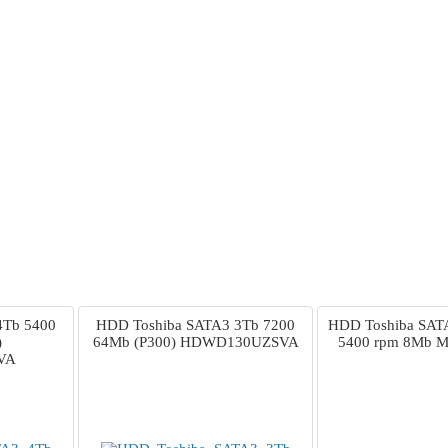
4Tb 5400
HDD Toshiba SATA3 3Tb 7200
HDD Toshiba SATA
)
64Mb (P300) HDWD130UZSVA
5400 rpm 8Mb 
VA