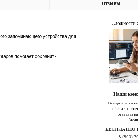
Отзывы
Сложности 
ого запоминающего устройства для
даров помогает сохранить
Наши конс
Всегда готовы п
обсчитать сп
ответить н
Звон
БЕСПЛАТНО 
8 (800) 3