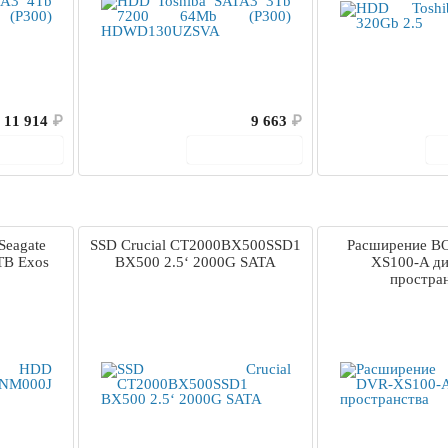
11 914
₽
9 663
₽
корзину
В корзину
Seagate
SSD Crucial CT2000BX500SSD1
Расширение B
TB Exos
BX500 2.5‘ 2000G SATA
XS100-A ди
простра