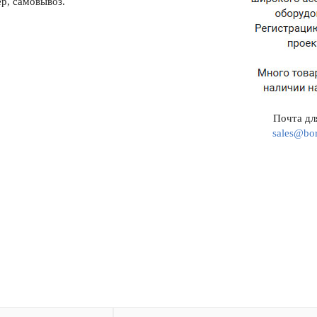
р, самовывоз.
Почта для
sales@bor