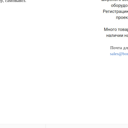
р, самовывоз.
Почта для
sales@bor