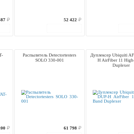
487
₽
52 422
₽
ину
В корзину
В 
T-
Распылитель Detectortesters
Дуплексер Ubiquiti A
SOLO 330-001
H AirFiber 11 Hig
Duplexer
200
₽
61 798
₽