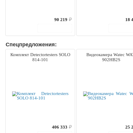
90 219
₽
18 
В корзину
В корз
Спецпредложения:
Комплект Detectortesters SOLO
Видеокамера Watec WA
814-101
902HB2S
406 333
₽
25 