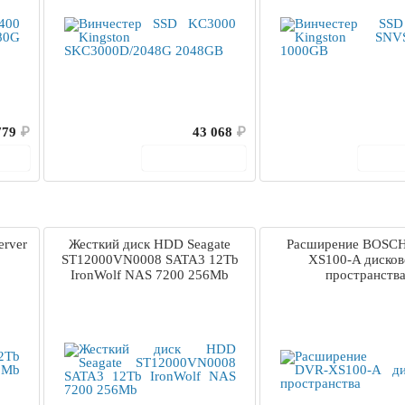
779
₽
43 068
₽
ину
В корзину
В 
erver
Жесткий диск HDD Seagate
Расширение BOSC
ST12000VN0008 SATA3 12Tb
XS100-A дисков
IronWolf NAS 7200 256Mb
пространств