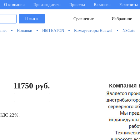
О компании
Производители
Проекты
Вакансии
Реквизиты
Поиск
Сравнение
Избранное
anet
Новинки
ИБП EATON
Коммутаторы Huawei
NSGate
11750
руб.
Компания 
В корзину
 НДС 22%.