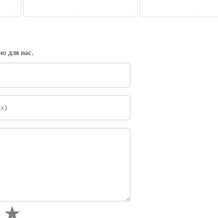
ину
В корзину
В 
о для нас.