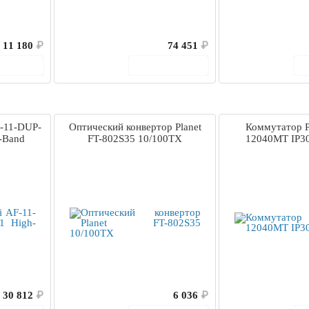
11 180
₽
74 451
₽
корзину
В корзину
F-11-DUP-
Оптический конвертор Planet
Коммутатор P
h-Band
FT-802S35 10/100TX
12040MT IP30 
30 812
₽
6 036
₽