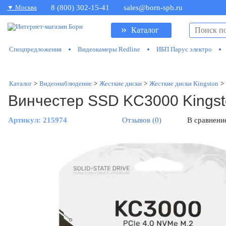
▼ Москва
8 (800) 302-15-41
sales@born-spb.ru
»
Каталог
Спецпредложения
Видеокамеры Redline
ИБП Парус электро
Каталог
>
Видеонаблюдение
>
Жесткие диски
>
Жесткие диски Kingston
>
Винчестер SSD KC3000 Kings
Артикул:
215974
Отзывов (0)
В сравнени