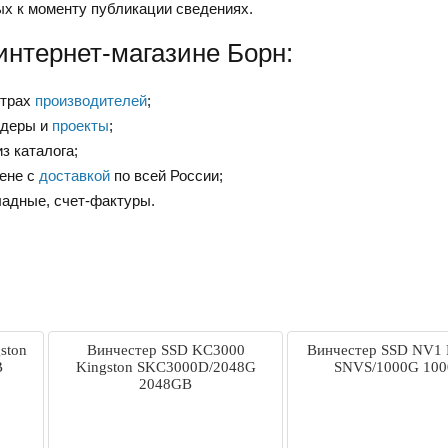
ых к моменту публикации сведениях.
интернет-магазине Борн:
нтрах
производителей
;
ндеры и
проекты
;
з каталога;
цене с
доставкой
по всей России;
ладные, счет-фактуры.
ston
Винчестер SSD KC3000
Винчестер SSD NV1 
B
Kingston SKC3000D/2048G
SNVS/1000G 10
2048GB