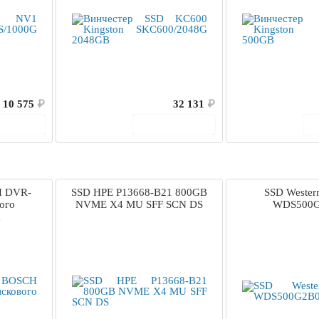
10 575
₽
32 131
₽
корзину
В корзину
H DVR-
SSD HPE P13668-B21 800GB
SSD Western
ого
NVME X4 MU SFF SCN DS
WDS500
а