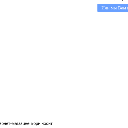
Или мы Вам 
ернет-магазине Борн носит