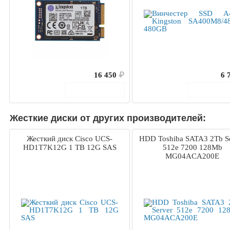
16 450
₽
6 
В корзину
В корз
Жесткие диски от других производителей:
Жесткий диск Cisco UCS-
HDD Toshiba SATA3 2Tb S
HD1T7K12G 1 TB 12G SAS
512e 7200 128Mb
MG04ACA200E