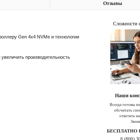
Отзывы
Сложности 
роллеру Gen 4x4 NVMe и технологии
 увеличить производительность
Наши конс
Всегда готовы п
обсчитать сп
ответить н
Звон
БЕСПЛАТНО 
8 (800) 3