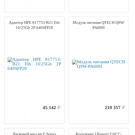
В корзину
В корзину
Адаптер HPE 817753-B21 Eth
Модуль питания QTECH QSW-
10/25Gb 2P 640SFP28
PA600I
45 142
₽
219 357
₽
В корзину
В корзину
Дисковый массив E-Series
Крепление Ubiquiti UACC-