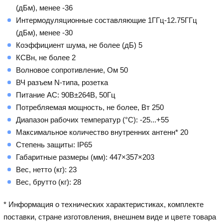
(дБм), менее -36
Интермодуляционные составляющие 1ГГц-12.75ГГц
(дБм), менее -30
Коэффициент шума, не более (дБ) 5
КСВн, не более 2
Волновое сопротивление, Ом 50
ВЧ разъем N-типа, розетка
Питание AC: 90В±264В, 50Гц
Потребляемая мощность, не более, Вт 250
Диапазон рабочих температур (°C): -25...+55
Максимальное количество внутренних антенн* 20
Степень защиты: IP65
Габаритные размеры (мм): 447×357×203
Вес, нетто (кг): 23
Вес, брутто (кг): 28
* Информация о технических характеристиках, комплекте
поставки, стране изготовления, внешнем виде и цвете товара