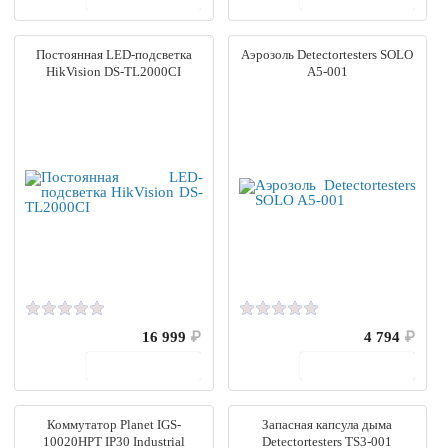
Постоянная LED-подсветка
Аэрозоль Detectortesters SOLO
HikVision DS-TL2000CI
A5-001
16 999
₽
4 794
₽
В корзину
В корзину
Коммутатор Planet IGS-
Запасная капсула дыма
10020HPT IP30 Industrial
Detectortesters TS3-001