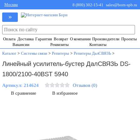
Москва
8 (800) 302-15-41
sales@born-spb.ru
»
Оплата
Доставка
Гарантия
Возврат
О компании
Производители
Проекты
Вакансии
Реквизиты
Контакты
Каталог
>
Системы связи
>
Репитеры
>
Репитеры ДалСВЯЗЬ
>
Линейный усилитель-бустер ДалСВЯЗЬ DS-
1800/2100-40BST 5940
Артикул:
214624
Отзывов (0)
В сравнение
В избранное