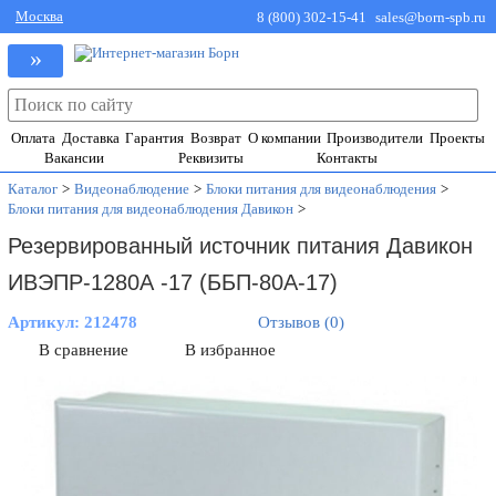
Москва
8 (800) 302-15-41
sales@born-spb.ru
»
Оплата
Доставка
Гарантия
Возврат
О компании
Производители
Проекты
Вакансии
Реквизиты
Контакты
Каталог
>
Видеонаблюдение
>
Блоки питания для видеонаблюдения
>
Блоки питания для видеонаблюдения Давикон
>
Резервированный источник питания Давикон
ИВЭПР-1280А -17 (ББП-80А-17)
Артикул:
212478
Отзывов (0)
В сравнение
В избранное