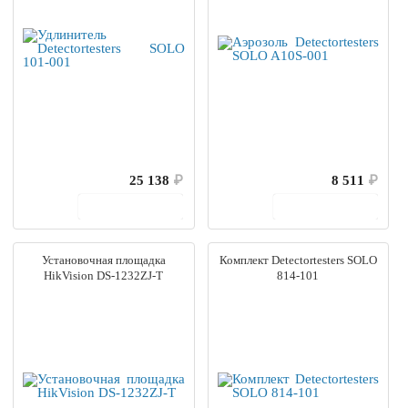
25 138
₽
8 511
₽
В корзину
В корзину
Установочная площадка
Комплект Detectortesters SOLO
HikVision DS-1232ZJ-T
814-101