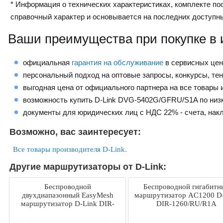
* Информация о технических характеристиках, комплекте пос
справочный характер и основывается на последних доступн
Ваши преимущества при покупке в 
официальная
гарантия на обслуживание
в сервисных це
персональный подход на оптовые запросы, конкурсы, те
выгодная цена от официального партнера на все товары и
возможность купить D-Link DVG-5402G/GFRU/S1A по низ
документы для юридических лиц с НДС 22% - счета, нак
Возможно, вас заинтересует:
Все товары производителя D-Link.
Другие маршрутизаторы от D-Link:
Беспроводной
Беспроводной гигабитн
двухдиапазонный EasyMesh
маршрутизатор AC1200 D
маршрутизатор D-Link DIR-
DIR-1260/RU/R1A
842/RU/R5B