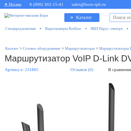
▼ Москва
8 (800) 302-15-41
sales@born-spb.ru
»
Каталог
Спецпредложения
Видеокамеры Redline
ИБП Парус электро
Каталог
>
Сетевое оборудование
>
Маршрутизаторы
>
Маршрутизаторы 
Маршрутизатор VoIP D-Link 
Артикул:
211805
Отзывов (0)
В сравнени