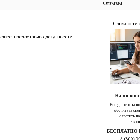
Отзывы
Сложности 
фисе, предоставив доступ к сети
Наши конс
Всегда готовы п
обсчитать сп
ответить н
Звон
БЕСПЛАТНО 
8 (800) 3