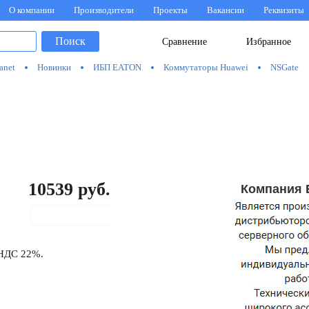
О компании
Производители
Проекты
Вакансии
Реквизиты
Поиск
Сравнение
Избранное
anet
Новинки
ИБП EATON
Коммутаторы Huawei
NSGate
10539
руб.
Компания 
В корзину
 НДС 22%.