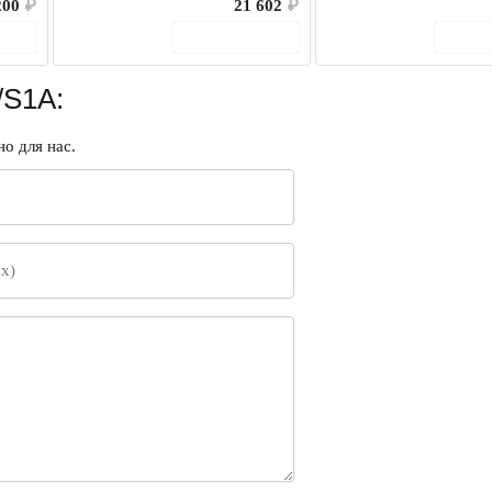
200
₽
21 602
₽
ину
В корзину
В 
/S1A:
о для нас.