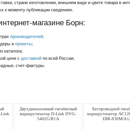
тавки, стране изготовления, внешнем виде и цвете товара в инт
ых к моменту публикации сведениях.
интернет-магазине Борн:
нтрах
производителей
;
ндеры и
проекты
;
з каталога;
кой цене с
доставкой
по всей России;
ладные, счет-фактуры.
ый
Двухдиапазонный гигабитный
Беспроводной гига
-Link
маршрутизатор D-Link DVG-
маршрутизатор AC120
5402G/R1A
DIR-830M/A1