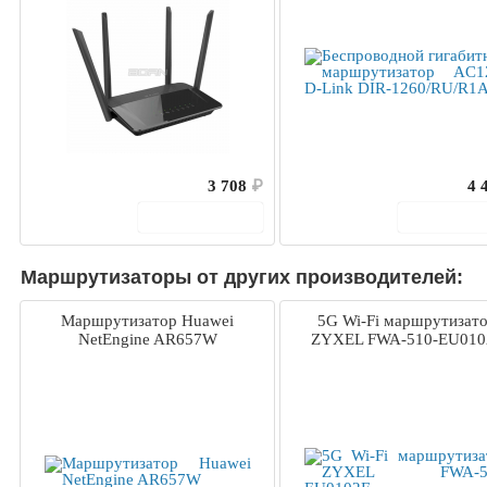
3 708
₽
4 
В корзину
В корз
Маршрутизаторы от других производителей:
Маршрутизатор Huawei
5G Wi-Fi маршрутизат
NetEngine AR657W
ZYXEL FWA-510-EU010