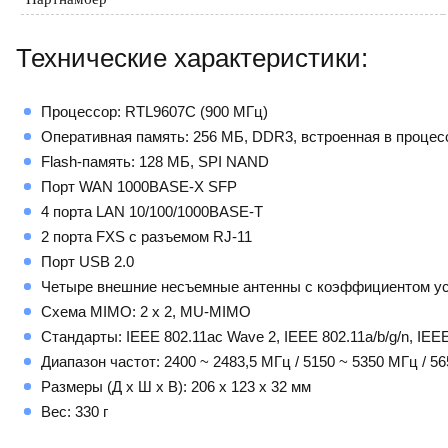
Технические характеристики:
Процессор: RTL9607C (900 МГц)
Оперативная память: 256 МБ, DDR3, встроенная в процес
Flash-память: 128 МБ, SPI NAND
Порт WAN 1000BASE-X SFP
4 порта LAN 10/100/1000BASE-T
2 порта FXS с разъемом RJ-11
Порт USB 2.0
Четыре внешние несъемные антенны с коэффициентом ус
Схема MIMO: 2 x 2, MU-MIMO
Стандарты: IEEE 802.11ac Wave 2, IEEE 802.11a/b/g/n, IEE
Диапазон частот: 2400 ~ 2483,5 МГц / 5150 ~ 5350 МГц / 5
Размеры (Д x Ш x В): 206 x 123 x 32 мм
Вес: 330 г