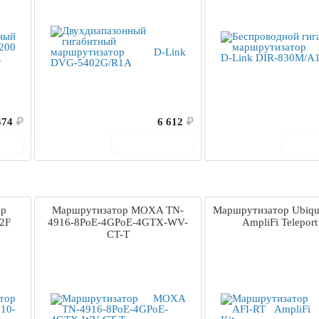
474
₽
6 612
₽
ину
В корзину
В 
ор
Маршрутизатор MOXA TN-
Маршрутизатор Ubiqui
2F
4916-8PoE-4GPoE-4GTX-WV-
AmpliFi Teleport
CT-T