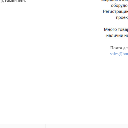
р, самовывоз.
Почта для
sales@bor