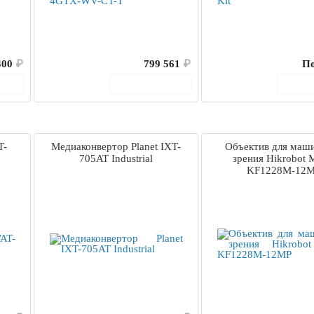
400
₽
799 561
₽
По
ину
В корзину
В 
T-
Медиаконвертор Planet IXT-
Объектив для маш
705AT Industrial
зрения Hikrobot
KF1228M-12