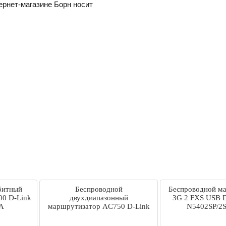
ернет-магазине Борн носит
битный
Беспроводной
Беспроводной м
0 D-Link
двухдиапазонный
3G 2 FXS USB 
A
маршрутизатор AC750 D-Link
N5402SP/2
DIR-806A/RU/B1A