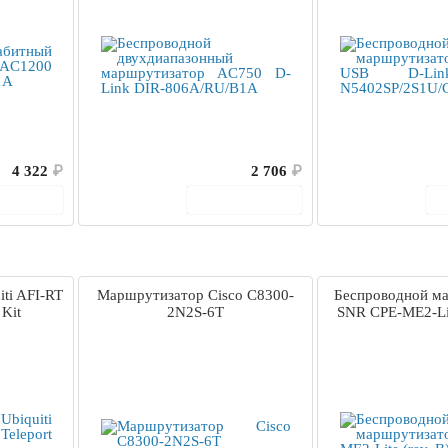
4 322
₽
2 706
₽
корзину
В корзину
ti AFI-RT
Маршрутизатор Cisco C8300-
Беспроводной м
 Kit
2N2S-6T
SNR CPE-ME2-Lit