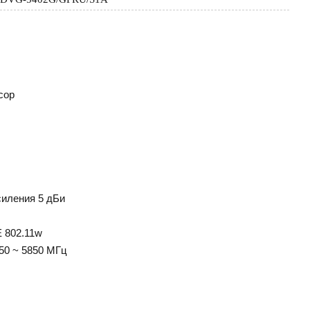
сор
иления 5 дБи
E 802.11w
650 ~ 5850 МГц