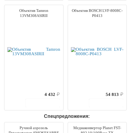
Объектив Tamron
Объектив BOSCH LVF-8008C-
13VM308ASIRII
P0413
4 432
₽
54 813
₽
В корзину
В корзину
Спецпредложения:
Ручной аэрозоль
Медиаконвертор Planet FST-
Detectortesters SMOKESABRE
802 10/100Base-TX