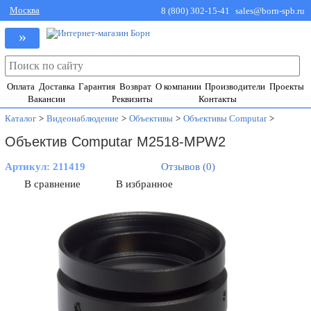
Москва
8 (800) 302-15-41
sales@born-spb.ru
»
Оплата
Доставка
Гарантия
Возврат
О компании
Производители
Проекты
Вакансии
Реквизиты
Контакты
Каталог
>
Видеонаблюдение
>
Объективы
>
Объективы Computar
>
Объектив Computar M2518-MPW2
Артикул:
211419
Отзывов (0)
В сравнение
В избранное