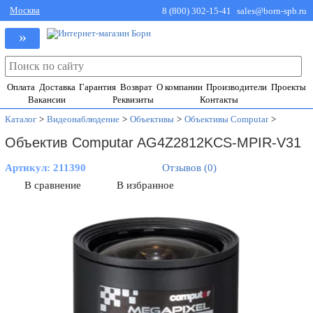
Москва
8 (800) 302-15-41
sales@born-spb.ru
»
Оплата
Доставка
Гарантия
Возврат
О компании
Производители
Проекты
Вакансии
Реквизиты
Контакты
Каталог
>
Видеонаблюдение
>
Объективы
>
Объективы Computar
>
Объектив Computar AG4Z2812KCS-MPIR-V31
Артикул:
211390
Отзывов (0)
В сравнение
В избранное