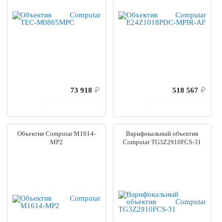
73 918
₽
518 567
₽
В корзину
В корзину
Объектив Computar M1614-
Вapифокaльный объeктив
MP2
Computar TG3Z2910FCS-31