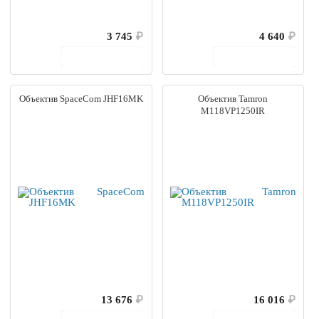
3 745
₽
4 640
₽
В корзину
В корзину
Объектив SpaceCom JHF16MK
Объектив Tamron
M118VP1250IR
13 676
₽
16 016
₽