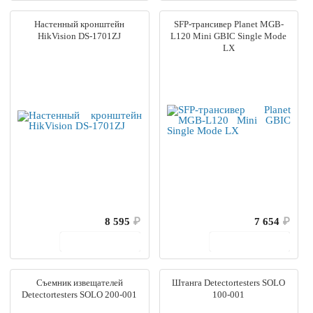
Настенный кронштейн
SFP-трансивер Planet MGB-
HikVision DS-1701ZJ
L120 Mini GBIC Single Mode
LX
8 595
₽
7 654
₽
В корзину
В корзину
Съемник извещателей
Штанга Detectortesters SOLO
Detectortesters SOLO 200-001
100-001