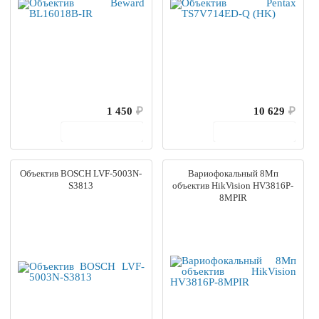
1 450
₽
10 629
₽
В корзину
В корзину
Объектив BOSCH LVF-5003N-
Вариофокальный 8Мп
S3813
объектив HikVision HV3816P-
8MPIR