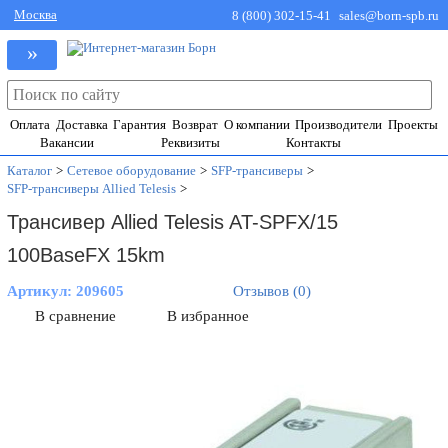
Москва
8 (800) 302-15-41
sales@born-spb.ru
»
Оплата
Доставка
Гарантия
Возврат
О компании
Производители
Проекты
Вакансии
Реквизиты
Контакты
Каталог
>
Сетевое оборудование
>
SFP-трансиверы
>
SFP-трансиверы Allied Telesis
>
Трансивер Allied Telesis AT-SPFX/15
100BaseFX 15km
Артикул:
209605
Отзывов (0)
В сравнение
В избранное