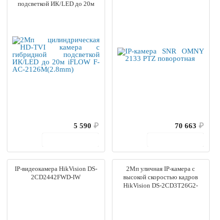
подсветкой ИК/LED до 20м
iFLOW F-AC-2126M(2.8mm)
5 590
₽
70 663
₽
В корзину
В корзину
IP-видеокамера HikVision DS-
2Мп уличная IP-камера с
2CD2442FWD-IW
высокой скоростью кадров
HikVision DS-2CD3T26G2-
4IS(4mm)(C)