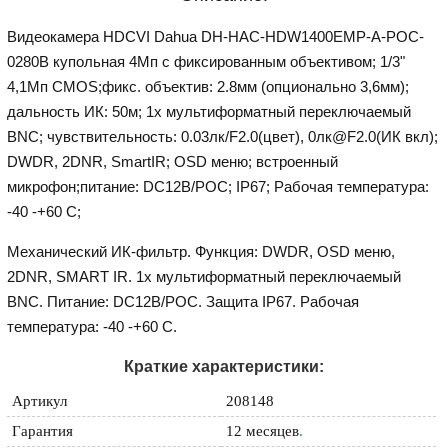
Видеокамера HDCVI Dahua DH-HAC-HDW1400EMP-A-POC-
0280B купольная 4Мп с фиксированным объективом; 1/3"
4,1Mп CMOS;фикс. объектив: 2.8мм (опционально 3,6мм);
дальность ИК: 50м; 1x мультиформатный переключаемый
BNC; чувствительность: 0.03лк/F2.0(цвет), 0лк@F2.0(ИК вкл);
DWDR, 2DNR, SmartIR; OSD меню; вcтроенный
микрофон;питание: DC12В/POC; IP67; Рабочая температура:
-40 -+60 С;
Механический ИК-фильтр. Функция: DWDR, OSD меню,
2DNR, SMART IR. 1x мультиформатный переключаемый
BNC. Питание: DC12В/POC. Защита IP67. Рабочая
температура: -40 -+60 С.
Краткие характеристики:
Артикул
208148
Гарантия
12 месяцев
.