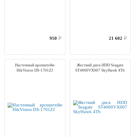
950
₽
21 602
₽
В корзину
В корзину
Настенный кронштейн
Жесткий диск HDD Seagate
HikVision DS-1701ZJ
ST4000VX007 SkyHawk 4Tb