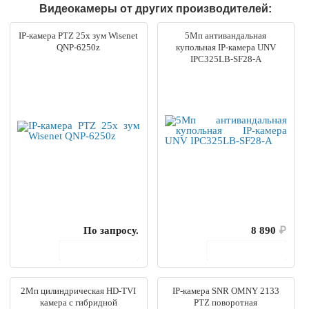
Видеокамеры от других производителей:
IP-камера PTZ 25х зум Wisenet
5Мп антивандальная
QNP-6250z
купольная IP-камера UNV
IPC325LB-SF28-A
По запросу.
8 890
₽
В корзину
В корзину
2Мп цилиндрическая HD-TVI
IP-камера SNR OMNY 2133
камера с гибридной
PTZ поворотная