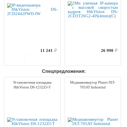
11 241
₽
26 990
₽
В корзину
В корзину
Спецпредложения:
Установочная площадка
Медиаконвертор Planet IXT-
HikVision DS-1232ZJ-T
705AT Industrial