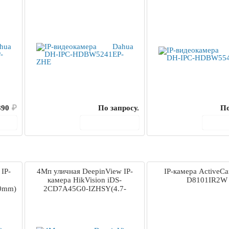
890
₽
По запросу.
По
ину
В корзину
В 
IP-
4Мп уличная DeepinView IP-
IP-камера ActiveC
камера HikVision iDS-
D8101IR2W
0mm)
2CD7A45G0-IZHSY(4.7-
118mm)