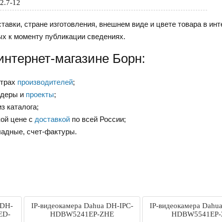
2.7-12
тавки, стране изготовления, внешнем виде и цвете товара в инт
ых к моменту публикации сведениях.
интернет-магазине Борн:
нтрах
производителей
;
ндеры и
проекты
;
з каталога;
ой цене с
доставкой
по всей России;
ладные, счет-фактуры.
 DH-
IP-видеокамера Dahua DH-IPC-
IP-видеокамера Dahu
ED-
HDBW5241EP-ZHE
HDBW5541EP-