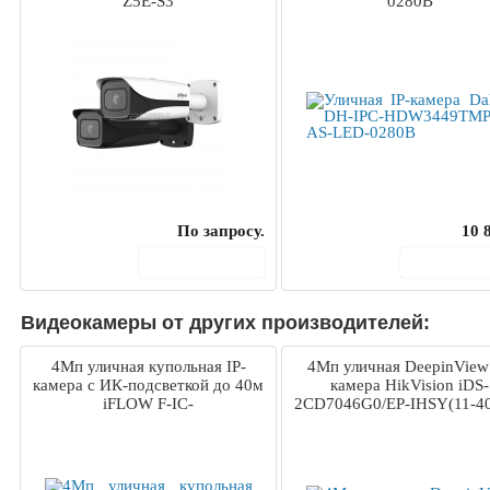
Z5E-S3
0280B
По запросу.
10 
В корзину
В корз
Видеокамеры от других производителей:
4Мп уличная купольная IP-
4Мп уличная DeepinView 
камера с ИК-подсветкой до 40м
камера HikVision iDS-
iFLOW F-IC-
2CD7046G0/EP-IHSY(11-4
3743CHMSZ4/Y(2.8-12mm)
(C)