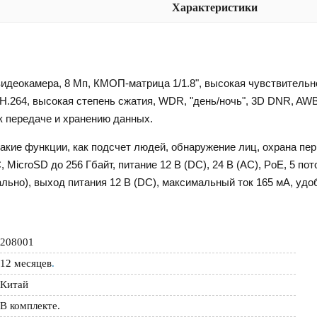
Характеристики
деокамера, 8 Мп, КМОП-матрица 1/1.8", высокая чувствительн
 H.264, высокая степень сжатия, WDR, "день/ночь", 3D DNR, AWB
к передаче и хранению данных.
кие функции, как подсчет людей, обнаружение лиц, охрана перим
MicroSD до 256 Гбайт, питание 12 В (DC), 24 В (AC), PoE, 5 пот
ально), выход питания 12 В (DC), максимальный ток 165 мА, удо
208001
12 месяцев
.
Китай
В комплекте.