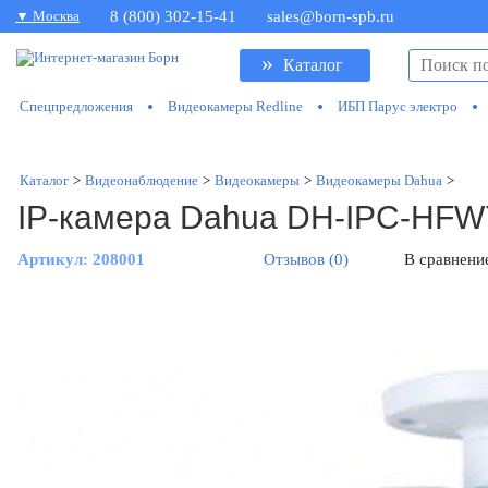
▼ Москва
8 (800) 302-15-41
sales@born-spb.ru
»
Каталог
Спецпредложения
Видеокамеры Redline
ИБП Парус электро
Каталог
>
Видеонаблюдение
>
Видеокамеры
>
Видеокамеры Dahua
>
IP-камера Dahua DH-IPC-HF
Артикул:
208001
Отзывов (0)
В сравнени