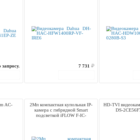
 запросу.
7 731
₽
корзину
В корзину
am AC-
2Мп компактная купольная IP-
HD-TVI видеокам
камера с гибридной Smart
DS-2CE56F
подсветкой iFLOW F-IC-
2522C2MS(4mm)