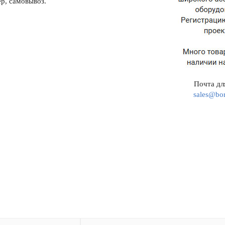
р, самовывоз.
Почта для
sales@bor