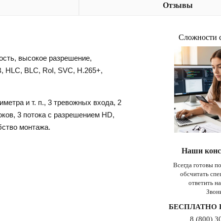
Отзывы
Сложности 
ость, высокое разрешение,
, HLC, BLC, RoI, SVC, H.265+,
етра и т. п., 3 тревожных входа, 2
оков, 3 потока с разрешением HD,
бство монтажа.
Наши конс
Всегда готовы п
обсчитать сп
ответить н
Звон
БЕСПЛАТНО 
8 (800) 3