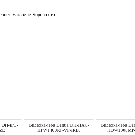
ернет-магазине Борн носит
a DH-IPC-
Видеокамера Dahua DH-HAC-
Видеокамера Da
ZE
HFW1400RP-VF-IRE6
HDW1000MP-