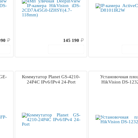
090
₽
145 190
₽
ину
В корзину
В 
GE-
Коммутатор Planet GS-4210-
Установочная пло
24P4C IPv6/IPv4 24-Port
HikVision DS-123