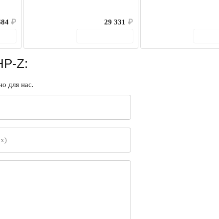
684
₽
29 331
₽
ину
В корзину
В 
P-Z:
о для нас.