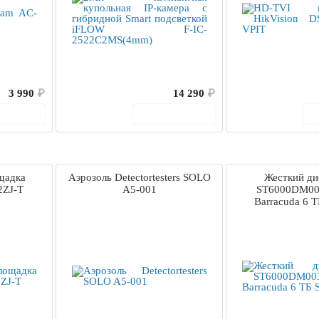
3 990
₽
14 290
₽
корзину
В корзину
щадка
Аэрозоль Detectortesters SOLO
Жесткий д
2ZJ-T
A5-001
ST6000DM003
Barracuda 6 Т