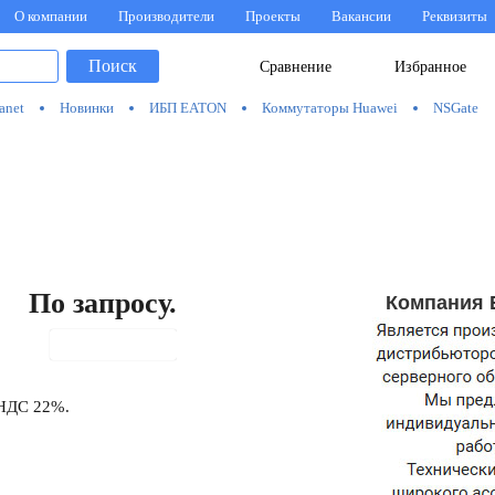
О компании
Производители
Проекты
Вакансии
Реквизиты
Поиск
Сравнение
Избранное
anet
Новинки
ИБП EATON
Коммутаторы Huawei
NSGate
По запросу.
Компания 
В корзину
 НДС 22%.