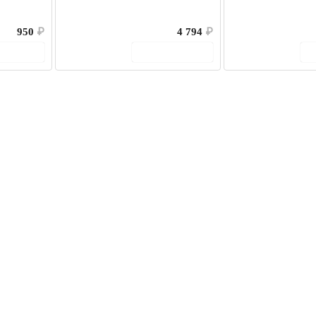
950
₽
4 794
₽
корзину
В корзину