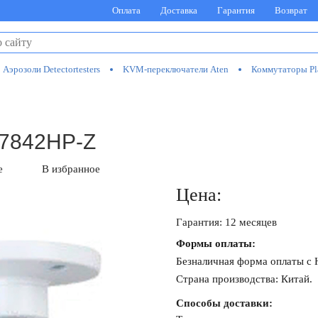
Оплата
Доставка
Гарантия
Возврат
Аэрозоли Detectortesters
KVM-переключатели Aten
Коммутаторы Pl
W7842HP-Z
е
В избранное
Цена:
Гарантия: 12 месяцев
Формы оплаты:
Безналичная форма оплаты с
Страна производства: Китай.
Способы доставки: