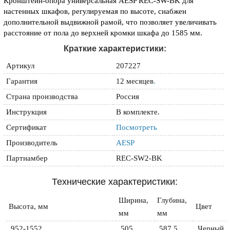
Кронштейн-опора универсальная AESP REC-SW-BK для
настенных шкафов, регулируемая по высоте, снабжен
дополнительной выдвижной рамой, что позволяет увеличивать
расстояние от пола до верхней кромки шкафа до 1585 мм.
Краткие характеристики:
Артикул
207227
Гарантия
12 месяцев
.
Страна производства
Россия
Инструкция
В комплекте.
Сертификат
Посмотреть
Производитель
AESP
Партнамбер
REC-SW2-BK
Технические характеристики:
Ширина, 
Глубина, 
Высота, мм 
Цвет 
мм 
мм 
 952-1552
 505
 587,5
 Черный