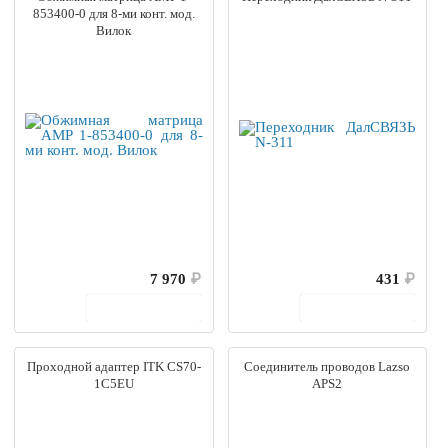
853400-0 для 8-ми конт. мод.
Вилок
7 970
₽
431
₽
В корзину
В корзину
Проходной адаптер ITK CS70-
Соединитель проводов Lazso
1C5EU
APS2