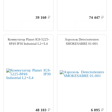
39 160
₽
74 447
₽
В корзину
В корзину
Коммутатор Planet IGS-5225-
Аэрозоль Detectortesters
8P4S IP30 Industrial L2+/L4
SMOKESABRE 01-001
48 103
₽
6 095
₽