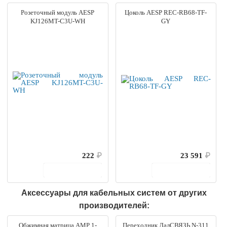
Розеточный модуль AESP
Цоколь AESP REC-RB68-TF-
KJ126MT-C3U-WH
GY
222
₽
23 591
₽
В корзину
В корзину
Аксессуары для кабельных систем от других
производителей:
Обжимная матрица AMP 1-
Переходник ДалСВЯЗЬ N-311