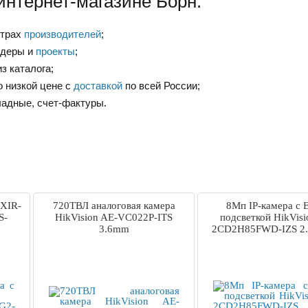
интернет-магазине Борн:
нтрах
производителей
;
ндеры и
проекты
;
з каталога;
о низкой цене с
доставкой
по всей России;
ладные, счет-фактуры.
EXIR-
720ТВЛ аналоговая камера
8Мп IP-камера с 
S-
HikVision AE-VC022P-ITS
подсветкой HikVisi
3.6mm
2CD2H85FWD-IZS 2