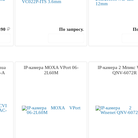
390
₽
По запросу.
По
ину
В корзину
В 
hua
IP-камера MOXA VPort 06-
IP-камера 2 Мпикс 
-A
2L60M
QNV-6072R