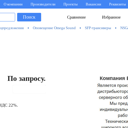
О компании
Производители
Проекты
Вакансии
Реквизиты
Поиск
Сравнение
Избранное
цпредложения
Оповещение Omega Sound
SFP-трансиверы
NSG
По запросу.
Компания 
В корзину
 НДС 22%.