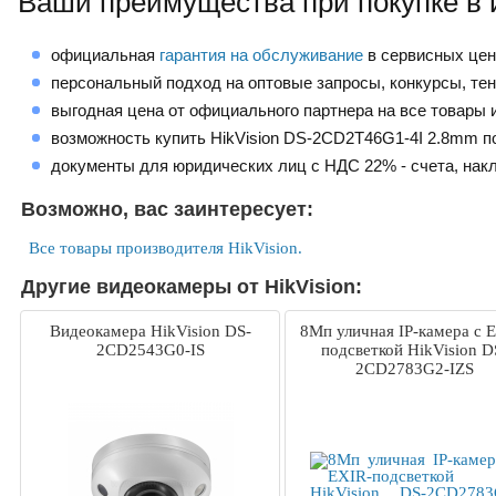
Ваши преимущества при покупке в 
официальная
гарантия на обслуживание
в сервисных це
персональный подход на оптовые запросы, конкурсы, те
выгодная цена от официального партнера на все товары и
возможность купить HikVision DS-2CD2T46G1-4I 2.8mm п
документы для юридических лиц с НДС 22% - счета, нак
Возможно, вас заинтересует:
Все товары производителя HikVision.
Другие видеокамеры от HikVision:
Видеокамера HikVision DS-
8Мп уличная IP-камера с 
2CD2543G0-IS
подсветкой HikVision D
2CD2783G2-IZS