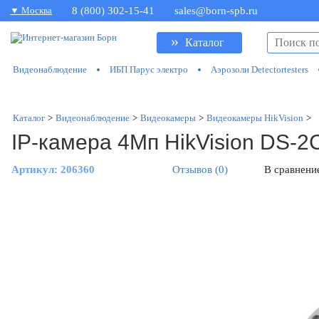
▼ Москва
8 (800) 302-15-41
sales@born-spb.ru
»
Каталог
Видеонаблюдение
ИБП Парус электро
Аэрозоли Detectortesters
Каталог
>
Видеонаблюдение
>
Видеокамеры
>
Видеокамеры HikVision
>
IP-камера 4Мп HikVision DS-
Артикул:
206360
Отзывов (0)
В сравнени