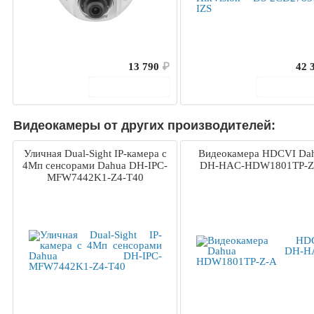
13 790
₽
42 
В корзину
В корз
Видеокамеры от других производителей:
Уличная Dual-Sight IP-камера с
Видеокамера HDCVI Da
4Мп сенсорами Dahua DH-IPC-
DH-HAC-HDW1801TP-Z
MFW7442K1-Z4-T40