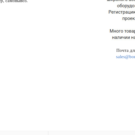
р, самовывоз.
Почта для
sales@bor