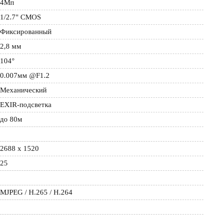
4Мп
1/2.7" CMOS
Фиксированный
2,8 мм
104°
0.007мм @F1.2
Механический
EXIR-подсветка
до 80м
2688 х 1520
25
MJPEG / H.265 / H.264