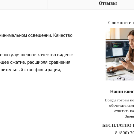
Отзывы
Сложности 
 минимальном освещении. Качество
венно улучшенное качество видео с
ющее сжатие, расширяя сравнения
лнительный этап фильтрации,
Наши конс
Всегда готовы п
обсчитать сп
ответить н
Звон
БЕСПЛАТНО 
8 (800) 3