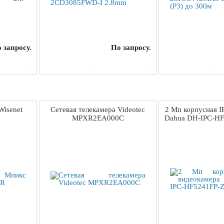
 запросу.
По запросу.
корзину
В корзину
Wisenet
Сетевая телекамера Videotec
2 Mп корпусная I
MPXR2EA000C
Dahua DH-IPC-HF