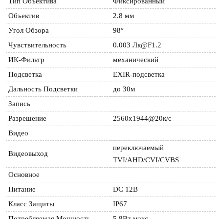
Тип Объектива
Фиксированный
Объектив
2.8 мм
Угол Обзора
98°
Чувствительность
0.003 Лк@F1.2
ИК-Фильтр
механический
Подсветка
EXIR-подсветка
Дальность Подсветки
до 30м
Запись
Разрешение
2560x1944@20к/с
Видео
переключаемый 
Видеовыход
TVI/AHD/CVI/CVBS
Основное
Питание
DC 12В
Класс Защиты
IP67
Потребляемая Мощность
5.8Вт макс