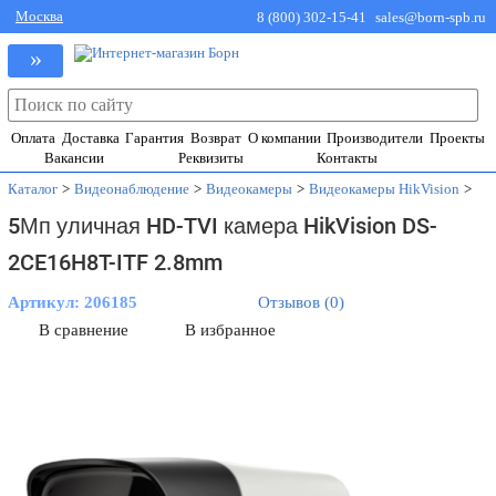
Москва
8 (800) 302-15-41
sales@born-spb.ru
»
Оплата
Доставка
Гарантия
Возврат
О компании
Производители
Проекты
Вакансии
Реквизиты
Контакты
Каталог
>
Видеонаблюдение
>
Видеокамеры
>
Видеокамеры HikVision
>
5Мп уличная HD-TVI камера HikVision DS-
2CE16H8T-ITF 2.8mm
Артикул:
206185
Отзывов (0)
В сравнение
В избранное