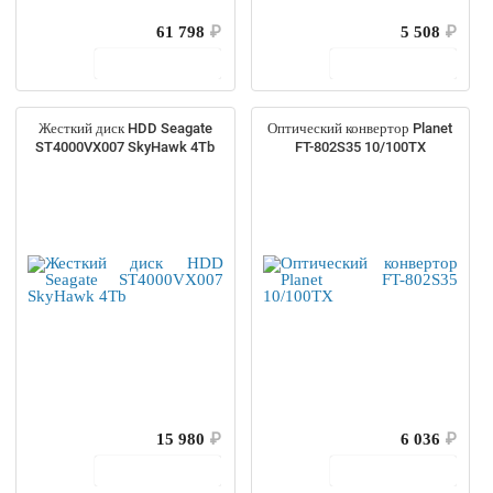
61 798
₽
5 508
₽
В корзину
В корзину
Жесткий диск HDD Seagate
Оптический конвертор Planet
ST4000VX007 SkyHawk 4Tb
FT-802S35 10/100TX
15 980
₽
6 036
₽
В корзину
В корзину