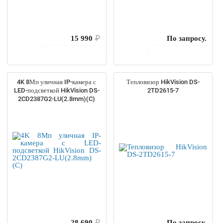
15 990
₽
По запросу.
В корзину
В корзину
4K 8Мп уличная IP-камера с
Тепловизор HikVision DS-
LED-подсветкой HikVision DS-
2TD2615-7
2CD2387G2-LU(2.8mm)(C)
28 690
₽
По запросу.