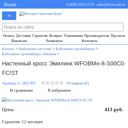
Москва
8 (800) 302-15-41
sales@born-spb.ru
»
Оплата
Доставка
Гарантия
Возврат
О компании
Производители
Проекты
Вакансии
Реквизиты
Контакты
Каталог
>
Кабельные системы
>
Кабельные органайзеры
>
Кабельные органайзеры Эмилинк
>
Настенный кросс Эмилинк WFOBMн-8-S00C0-
FC/ST
Артикул:
205703
Отзывов (0)
В сравнение
В избранное
Цена:
413
руб.
В корзину
Гарантия: 12 месяцев