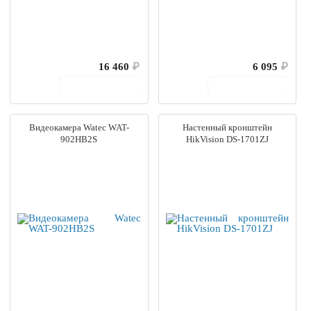
16 460
₽
6 095
₽
В корзину
В корзину
Видеокамера Watec WAT-
Настенный кронштейн
902HB2S
HikVision DS-1701ZJ