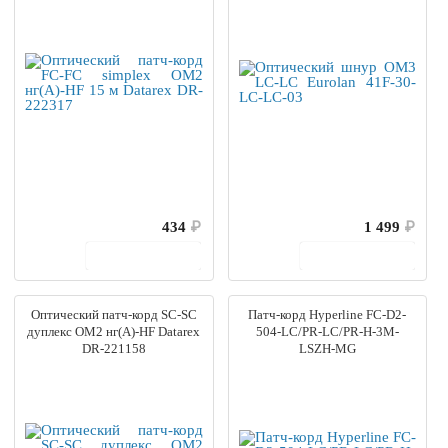
434
₽
1 499
₽
В корзину
В корзину
Оптический патч-корд SC-SC
Патч-корд Hyperline FC-D2-
дуплекс OM2 нг(А)-HF Datarex
504-LC/PR-LC/PR-H-3M-
DR-221158
LSZH-MG