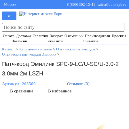
Москва
8 (800) 302-15-41
sales@born-spb.ru
»
Оплата
Доставка
Гарантия
Возврат
О компании
Производители
Проекты
Вакансии
Реквизиты
Контакты
Каталог
>
Кабельные системы
>
Оптические патч-корды
>
Оптические патч-корды Эмилинк
>
Патч-корд Эмилинк SPC-9-LC/U-SC/U-3.0-2
3.0мм 2м LSZH
Артикул:
205569
Отзывов (0)
В сравнение
В избранное