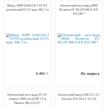
Шнур AMP 6206158-3 ST/ST-
Оптический патч-корд НПП
дуплексный 9/125 мкм, SМ, 3 м
Полигон FC-PLGN-SM-S-XX-
XX-5M *
6 491
₽
По запросу.
В корзину
В корзину
Оптический патч-корд FC-FC
Оптический шнур OM3 LC-LC
simplex OM2 нг(А)-HF 15 м
Eurolan 41F-30-LC-LC-03
Datarex DR-222317