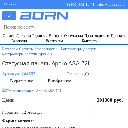
Москва
8 (800) 302-15-41
sales@born-spb.ru
»
Оплата
Доставка
Гарантия
Возврат
О компании
Производители
Проекты
Вакансии
Реквизиты
Контакты
Каталог
>
Системы безопасности
>
Контроллеры доступа
>
Контроллеры доступа Apollo
>
Статусная панель Apollo ASA-72I
Артикул:
204657
Отзывов (0)
В сравнение
В избранное
Цена:
201308
руб.
В корзину
Гарантия: 12 месяцев
Формы оплаты: