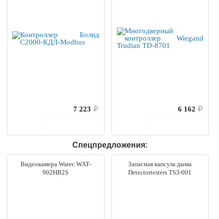
7 223
₽
6 162
₽
В корзину
В корзину
Спецпредложения:
Видеокамера Watec WAT-
Запасная капсула дыма
902HB2S
Detectortesters TS3-001