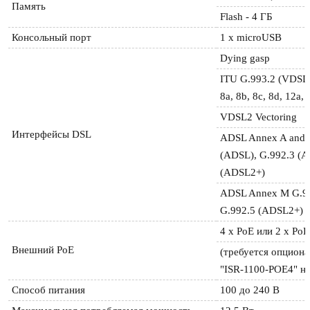
Память
Flash - 4 ГБ
Консольный порт
1 x microUSB
Dying gasp
ITU G.993.2 (VDSL2)
8a, 8b, 8c, 8d, 12a,
VDSL2 Vectoring
Интерфейсы DSL
ADSL Annex A and A
(ADSL), G.992.3 (A
(ADSL2+)
ADSL Annex M G.99
G.992.5 (ADSL2+)
4 х РоЕ или 2 х Ро
Внешний РоЕ
(требуется опциона
"ISR-1100-POE4" на
Способ питания
100 до 240 В