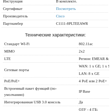
Инструкция
В комплекте.
Сертификат
Посмотреть
Производитель
Cisco
Партнамбер
C1111-8PLTEEAWR
Технические характеристики:
Стандарт WI-Fi
802.11ac
MIMO
2x2
LTE
Регион: EMEAR & N
WAN: 1 x GE; 1 x 
Сетевые порты
LAN: 8 x GE
РоЕ/РоЕ+
4 PoE или 2 РоЕ+
Встроенный пакет функций (по-
IP Base
умолчанию)
Интегрированная USB 3.0 консоль
Да
ОЗУ - 4 ГБ;