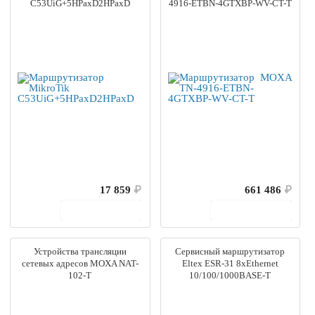
C53UiG+5HPaxD2HPaxD
4916-ETBN-4GTXBP-WV-CT-T
17 859
₽
661 486
₽
В корзину
В корзину
Устройства трансляции
Сервисный маршрутизатор
сетевых адресов MOXA NAT-
Eltex ESR-31 8xEthernet
102-T
10/100/1000BASE-T