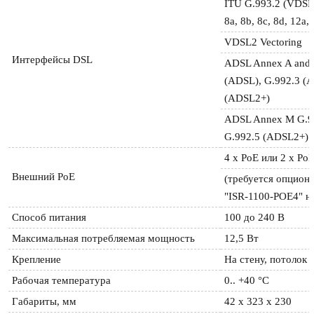
ITU G.993.2 (VDSL2)
8a, 8b, 8c, 8d, 12a,
VDSL2 Vectoring
Интерфейсы DSL
ADSL Annex A and 
(ADSL), G.992.3 (A
(ADSL2+)
ADSL Annex M G.99
G.992.5 (ADSL2+)
4 х РоЕ или 2 х Ро
Внешний РоЕ
(требуется опциона
"ISR-1100-POE4" н
Способ питания
100 до 240 В
Максимальная потребляемая мощность
12,5 Вт
Крепление
На стену, потолок 
Рабочая температура
0.. +40 °C
Габариты, мм
42 x 323 x 230