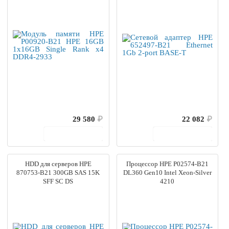
29 580
₽
22 082
₽
В корзину
В корзину
HDD для серверов HPE
Процессор HPE P02574-B21
870753-B21 300GB SAS 15K
DL360 Gen10 Intel Xeon-Silver
SFF SC DS
4210