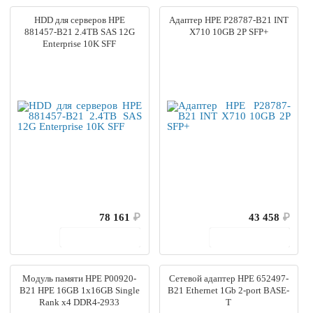
HDD для серверов HPE
Адаптер HPE P28787-B21 INT
881457-B21 2.4TB SAS 12G
X710 10GB 2P SFP+
Enterprise 10K SFF
78 161
₽
43 458
₽
В корзину
В корзину
Модуль памяти HPE P00920-
Сетевой адаптер HPE 652497-
B21 HPE 16GB 1x16GB Single
B21 Ethernet 1Gb 2-port BASE-
Rank x4 DDR4-2933
T