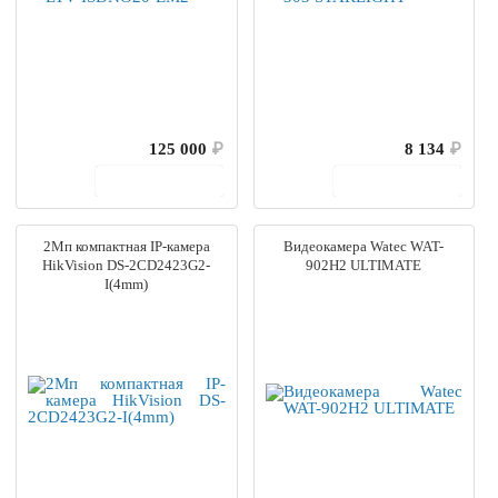
125 000
₽
8 134
₽
В корзину
В корзину
2Мп компактная IP-камера
Видеокамера Watec WAT-
HikVision DS-2CD2423G2-
902H2 ULTIMATE
I(4mm)