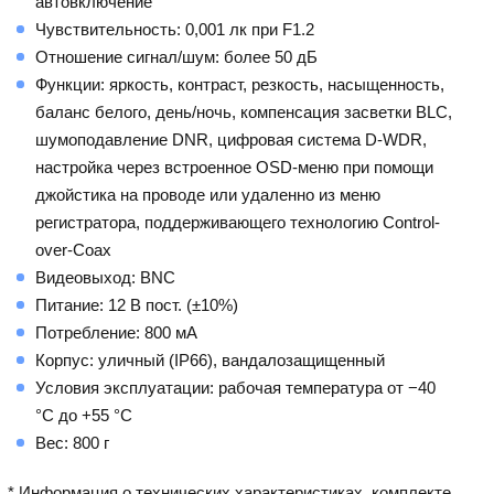
автовключение
Чувствительность: 0,001 лк при F1.2
Отношение сигнал/шум: более 50 дБ
Функции: яркость, контраст, резкость, насыщенность,
баланс белого, день/ночь, компенсация засветки BLC,
шумоподавление DNR, цифровая система D-WDR,
настройка через встроенное OSD-меню при помощи
джойстика на проводе или удаленно из меню
регистратора, поддерживающего технологию Control-
over-Coax
Видеовыход: BNC
Питание: 12 В пост. (±10%)
Потребление: 800 мА
Корпус: уличный (IP66), вандалозащищенный
Условия эксплуатации: рабочая температура от −40
°С до +55 °С
Вес: 800 г
* Информация о технических характеристиках, комплекте