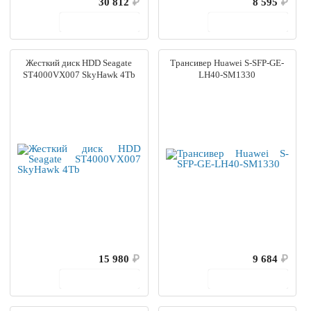
30 812
₽
8 595
₽
В корзину
В корзину
Жесткий диск HDD Seagate
Трансивер Huawei S-SFP-GE-
ST4000VX007 SkyHawk 4Tb
LH40-SM1330
15 980
₽
9 684
₽
В корзину
В корзину