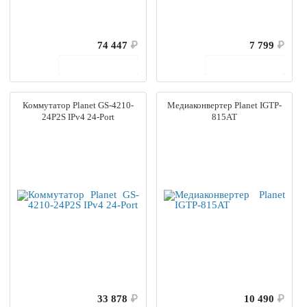
74 447
₽
7 799
₽
В корзину
В корзину
Коммутатор Planet GS-4210-
Медиаконвертер Planet IGTP-
24P2S IPv4 24-Port
815AT
33 878
₽
10 490
₽