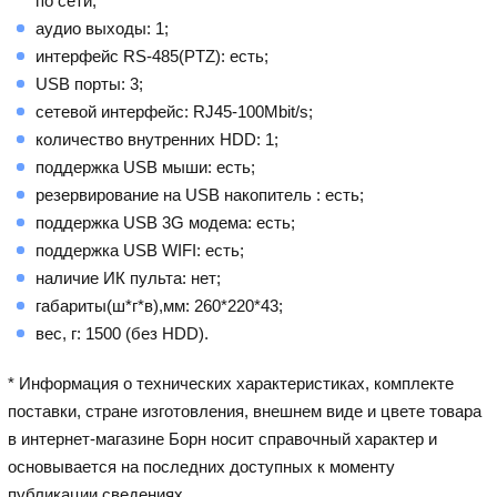
по сети;
аудио выходы: 1;
интерфейс RS-485(PTZ): есть;
USB порты: 3;
сетевой интерфейс: RJ45-100Mbit/s;
количество внутренних HDD: 1;
поддержка USB мыши: есть;
резервирование на USB накопитель : есть;
поддержка USB 3G модема: есть;
поддержка USB WIFI: есть;
наличие ИК пульта: нет;
габариты(ш*г*в),мм: 260*220*43;
вес, г: 1500 (без HDD).
* Информация о технических характеристиках, комплекте
поставки, стране изготовления, внешнем виде и цвете товара
в интернет-магазине Борн носит справочный характер и
основывается на последних доступных к моменту
публикации сведениях.