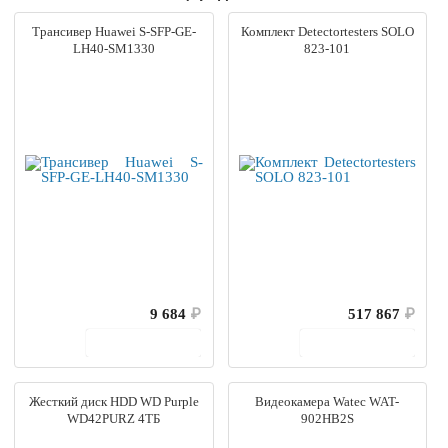
Трансивер Huawei S-SFP-GE-
Комплект Detectortesters SOLO
LH40-SM1330
823-101
9 684
₽
517 867
₽
В корзину
В корзину
Жесткий диск HDD WD Purple
Видеокамера Watec WAT-
WD42PURZ 4ТБ
902HB2S