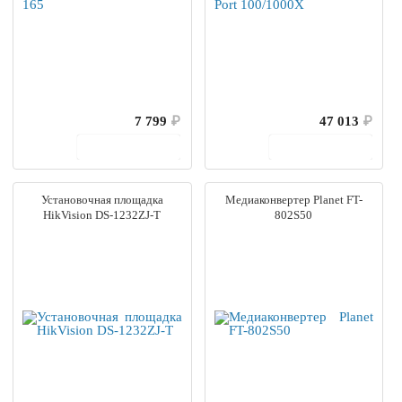
7 799
₽
47 013
₽
В корзину
В корзину
Установочная площадка
Медиаконвертер Planet FT-
HikVision DS-1232ZJ-T
802S50