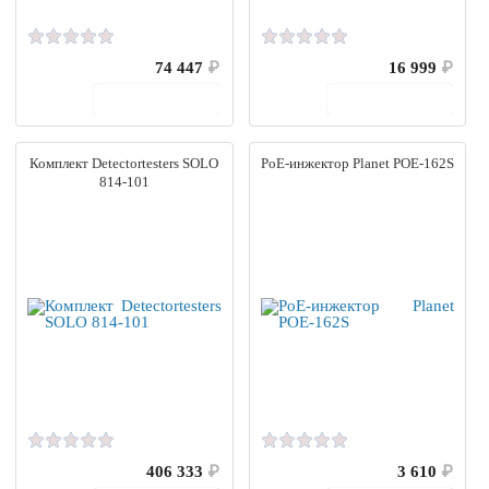
74 447
₽
16 999
₽
В корзину
В корзину
Комплект Detectortesters SOLO
PoE-инжектор Planet POE-162S
814-101
406 333
₽
3 610
₽