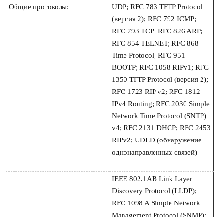
Общие протоколы:
UDP; RFC 783 TFTP Protocol 
(версия 2); RFC 792 ICMP; 
RFC 793 TCP; RFC 826 ARP; 
RFC 854 TELNET; RFC 868 
Time Protocol; RFC 951 
BOOTP; RFC 1058 RIPv1; RFC 
1350 TFTP Protocol (версия 2); 
RFC 1723 RIP v2; RFC 1812 
IPv4 Routing; RFC 2030 Simple 
Network Time Protocol (SNTP) 
v4; RFC 2131 DHCP; RFC 2453 
RIPv2; UDLD (обнаружение 
однонаправленных связей)

IEEE 802.1AB Link Layer 
Discovery Protocol (LLDP); 
RFC 1098 A Simple Network 
Management Protocol (SNMP); 