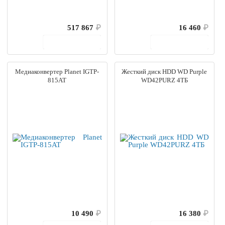
517 867
₽
16 460
₽
В корзину
В корзину
Медиаконвертер Planet IGTP-
Жесткий диск HDD WD Purple
815AT
WD42PURZ 4ТБ
10 490
₽
16 380
₽