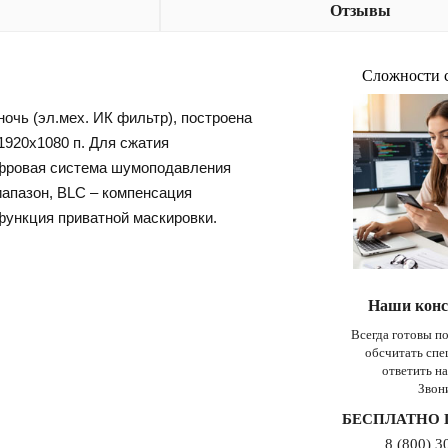
Отзывы
Сложности 
очь (эл.мех. ИК фильтр), построена
1920x1080 п. Для сжатия
ифровая система шумоподавления
иапазон, BLC – компенсация
функция приватной маскировки.
Наши конс
Всегда готовы п
обсчитать сп
ответить н
Звон
БЕСПЛАТНО 
8 (800) 3