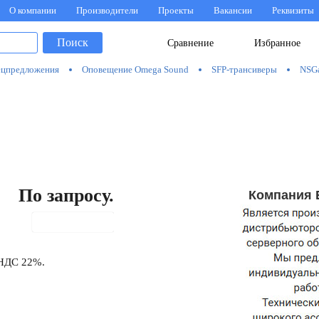
О компании
Производители
Проекты
Вакансии
Реквизиты
Поиск
Сравнение
Избранное
цпредложения
Оповещение Omega Sound
SFP-трансиверы
NSG
По запросу.
Компания 
В корзину
 НДС 22%.