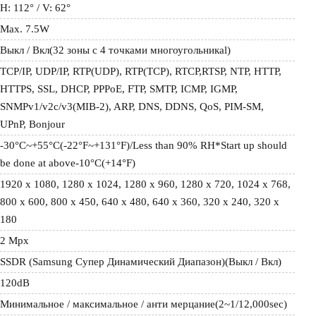
H: 112° / V: 62°
Max. 7.5W
Выкл / Вкл(32 зоны с 4 точками многоугольникаl)
TCP/IP, UDP/IP, RTP(UDP), RTP(TCP), RTCP,RTSP, NTP, HTTP, 
HTTPS, SSL, DHCP, PPPoE, FTP, SMTP, ICMP, IGMP, 
SNMPv1/v2c/v3(MIB-2), ARP, DNS, DDNS, QoS, PIM-SM, 
UPnP, Bonjour
-30°C~+55°C(-22°F~+131°F)/Less than 90% RH*Start up should 
be done at above-10°C(+14°F)
1920 x 1080, 1280 x 1024, 1280 x 960, 1280 x 720, 1024 x 768, 
800 x 600, 800 x 450, 640 x 480, 640 x 360, 320 x 240, 320 x 
180
2 Mpx
SSDR (Samsung Супер Динамический Диапазон)(Выкл / Вкл)
120dB
Минимальное / максимальное / анти мерцание(2~1/12,000sec)