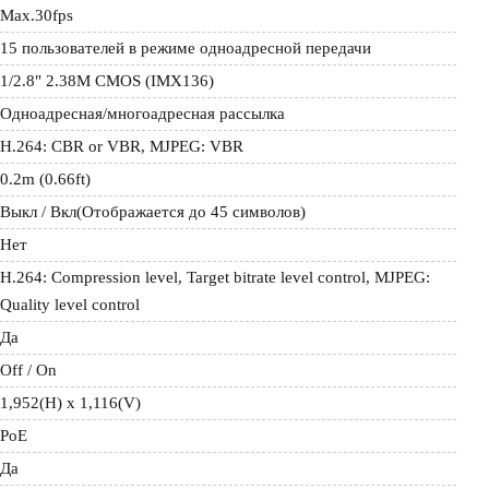
Max.30fps
15 пользователей в режиме одноадресной передачи
1/2.8" 2.38M CMOS (IMX136)
Одноадресная/многоадресная рассылка
H.264: CBR or VBR, MJPEG: VBR
0.2m (0.66ft)
Выкл / Вкл(Отображается до 45 символов)
Нет
H.264: Compression level, Target bitrate level control, MJPEG: 
Quality level control
Да
Off / On
1,952(H) x 1,116(V)
PoE
Да