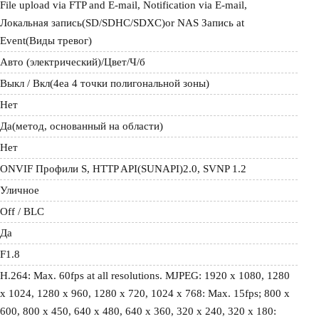
File upload via FTP and E-mail, Notification via E-mail, 
Локальная запись(SD/SDHC/SDXC)or NAS Запись at 
Event(Виды тревог)
Авто (электрический)/Цвет/Ч/б
Выкл / Вкл(4ea 4 точки полигональной зоны)
Нет
Да(метод, основанный на области)
Нет
ONVIF Профили S, HTTP API(SUNAPI)2.0, SVNP 1.2
Уличное
Off / BLC
Да
F1.8
H.264: Max. 60fps at all resolutions. MJPEG: 1920 x 1080, 1280 
x 1024, 1280 x 960, 1280 x 720, 1024 x 768: Max. 15fps; 800 x 
600, 800 x 450, 640 x 480, 640 x 360, 320 x 240, 320 x 180: 