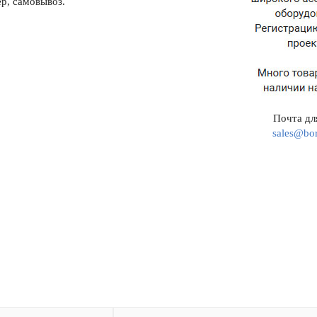
р, самовывоз.
Почта для
sales@bor