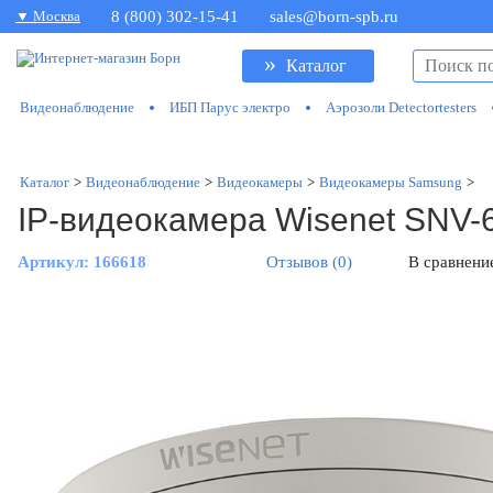
▼ Москва
8 (800) 302-15-41
sales@born-spb.ru
»
Каталог
Видеонаблюдение
ИБП Парус электро
Аэрозоли Detectortesters
Каталог
>
Видеонаблюдение
>
Видеокамеры
>
Видеокамеры Samsung
>
IP-видеокамера Wisenet SNV-
Артикул:
166618
Отзывов (0)
В сравнени