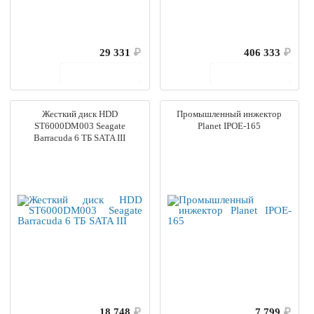
29 331
₽
406 333
₽
В корзину
В корзину
Жесткий диск HDD
Промышленный инжектор
ST6000DM003 Seagate
Planet IPOE-165
Barracuda 6 ТБ SATA III
18 748
₽
7 799
₽