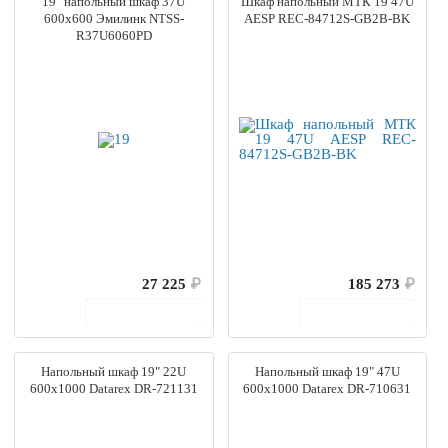
19" напольный шкаф 37U
Шкаф напольный МТК 19 47U
600x600 Эмилинк NTSS-
AESP REC-84712S-GB2B-BK
R37U6060PD
27 225
₽
185 273
₽
В корзину
В корзину
Напольный шкаф 19" 22U
Напольный шкаф 19" 47U
600х1000 Datarex DR-721131
600х1000 Datarex DR-710631