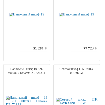
51 287
₽
77 723
₽
В корзину
В корзину
Напольный шкаф 19 32U
Сетевой шкаф ITK LWR3-
600х800 Datarex DR-721311
09U66-GF