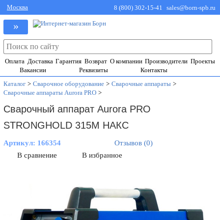
Москва
8 (800) 302-15-41
sales@born-spb.ru
»
Оплата
Доставка
Гарантия
Возврат
О компании
Производители
Проекты
Вакансии
Реквизиты
Контакты
Каталог
>
Сварочное оборудование
>
Сварочные аппараты
>
Сварочные аппараты Aurora PRO
>
Сварочный аппарат Aurora PRO
STRONGHOLD 315M НАКС
Артикул:
166354
Отзывов (0)
В сравнение
В избранное