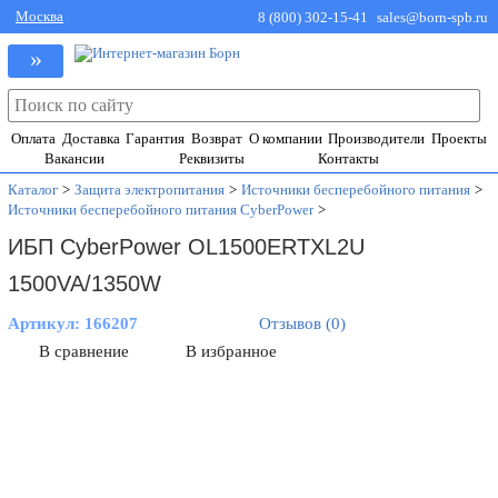
Москва
8 (800) 302-15-41
sales@born-spb.ru
»
Оплата
Доставка
Гарантия
Возврат
О компании
Производители
Проекты
Вакансии
Реквизиты
Контакты
Каталог
>
Защита электропитания
>
Источники бесперебойного питания
>
Источники бесперебойного питания CyberPower
>
ИБП CyberPower OL1500ERTXL2U
1500VA/1350W
Артикул:
166207
Отзывов (0)
В сравнение
В избранное