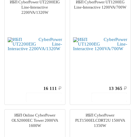
ИБП CyberPower UT2200EIG
ИБП CyberPower UT1200EG
Line-Interactive
Line-Interactive 1200VA/700W
2200VA/1320W
16 111
₽
13 365
₽
В корзину
В корзину
ИБП Online CyberPower
ИБП CyberPower
OLS2000EC Tower 2000VA
PLT1500ELCDRT2U 1500VA
1600W
1350W