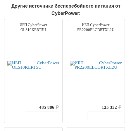
Другие источники бесперебойного питания от
CyberPower:
ИБП CyberPower
ИБП CyberPower
OLS10KERT5U
PR2200ELCDRTXL2U
485 886
₽
125 352
₽
В корзину
В корзину