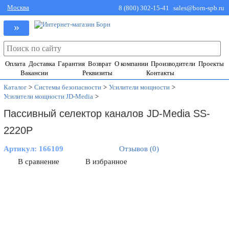
Москва
8 (800) 302-15-41
sales@born-spb.ru
»
Оплата
Доставка
Гарантия
Возврат
О компании
Производители
Проекты
Вакансии
Реквизиты
Контакты
Каталог
>
Системы безопасности
>
Усилители мощности
>
Усилители мощности JD-Media
>
Пассивный селектор каналов JD-Media SS-
2220P
Артикул:
166109
Отзывов (0)
В сравнение
В избранное