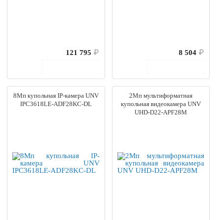
121 795
₽
8 504
₽
В корзину
В корзину
8Мп купольная IP-камера UNV
2Мп мультиформатная
IPC3618LE-ADF28KC-DL
купольная видеокамера UNV
UHD-D22-APF28M