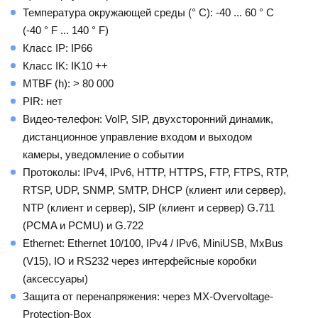
Температура окружающей среды (° C): -40 ... 60 ° C
(-40 ° F ... 140 ° F)
Класс IP: IP66
Класс IK: IK10 ++
MTBF (h): > 80 000
PIR: нет
Видео-телефон: VoIP, SIP, двухсторонний динамик,
дистанционное управление входом и выходом
камеры, уведомление о событии
Протоколы: IPv4, IPv6, HTTP, HTTPS, FTP, FTPS, RTP,
RTSP, UDP, SNMP, SMTP, DHCP (клиент или сервер),
NTP (клиент и сервер), SIP (клиент и сервер) G.711
(PCMA и PCMU) и G.722
Ethernet: Ethernet 10/100, IPv4 / IPv6, MiniUSB, MxBus
(V15), IO и RS232 через интерфейсные коробки
(аксессуары)
Защита от перенапряжения: через MX-Overvoltage-
Protection-Box