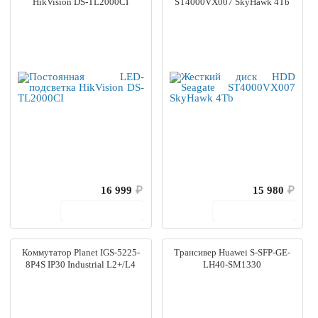
HikVision DS-TL2000CI
ST4000VX007 SkyHawk 4Tb
16 999
₽
15 980
₽
В корзину
В корзину
Коммутатор Planet IGS-5225-
Трансивер Huawei S-SFP-GE-
8P4S IP30 Industrial L2+/L4
LH40-SM1330