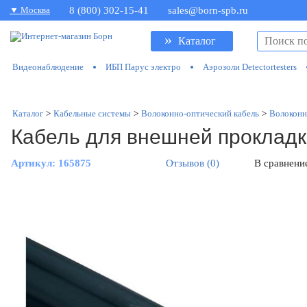
▼ Москва
8 (800) 302-15-41
sales@born-spb.ru
»
Каталог
Видеонаблюдение
ИБП Парус электро
Аэрозоли Detectortesters
Каталог
>
Кабельные системы
>
Волоконно-оптический кабель
>
Волоконн
Кабель для внешней прокладк
Артикул:
165875
Отзывов (0)
В сравнени