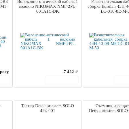
CORE
Волоконно-оптический кабель 1
Разветвительная ка
-M1-
волокно NIKOMAX NMF-2PL-
сборка Eurolan 43H-4
001A1C-BK
LC-010-0E-M-
росу.
7 422
₽
ину
В корзину
В 
н
Тестер Detectortesters SOLO
Съемник извещат
424-001
Detectortesters SOLO