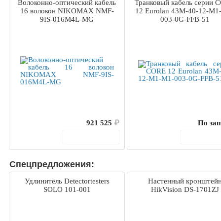
Волоконно-оптический кабель
Транковый кабель серии 
16 волокон NIKOMAX NMF-
12 Eurolan 43M-40-12-M1
9IS-016M4L-MG
003-0G-FFB-51
921 525
₽
По зап
В корзину
В корз
Спецпредложения:
Удлинитель Detectortesters
Настенный кронштей
SOLO 101-001
HikVision DS-1701ZJ