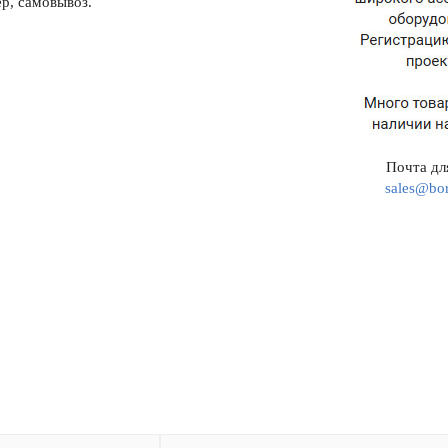
р, самовывоз.
Почта для
sales@bor