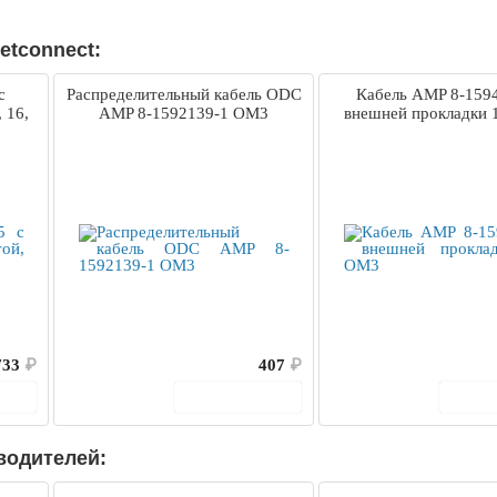
etconnect:
с
Распределительный кабель ODC
Кабель AMP 8-159
 16,
AMP 8-1592139-1 OM3
внешней прокладки 
733
₽
407
₽
ину
В корзину
В 
водителей: