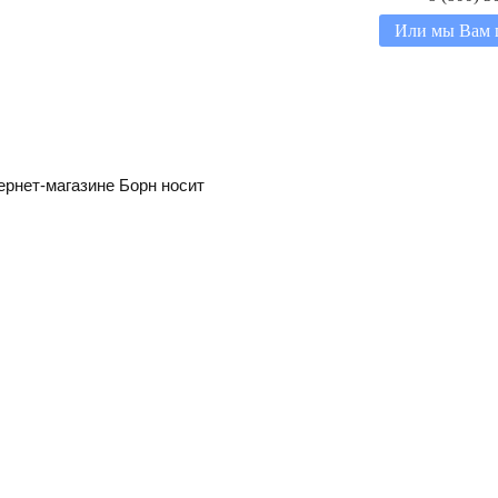
Или мы Вам 
ернет-магазине Борн носит