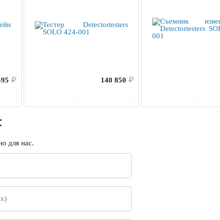
595
₽
140 850
₽
ину
В корзину
В 
:
о для нас.