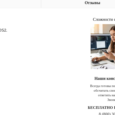
Отзывы
Сложности 
OS2.
Наши конс
Всегда готовы п
обсчитать сп
ответить н
Звон
БЕСПЛАТНО 
8 (800) 3