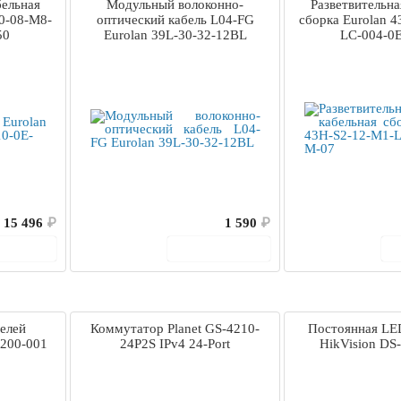
бельная
Модульный волоконно-
Разветвительна
0-08-M8-
оптический кабель L04-FG
сборка Eurolan 
50
Eurolan 39L-30-32-12BL
LC-004-0
15 496
₽
1 590
₽
корзину
В корзину
елей
Коммутатор Planet GS-4210-
Постоянная LE
 200-001
24P2S IPv4 24-Port
HikVision DS