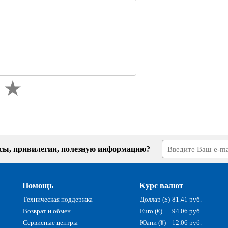
усы, привилегии, полезную информацию?
Помощь
Курс валют
Техническая поддержка
Доллар ($)
81.41 руб.
Возврат и обмен
Euro (€)
94.06 руб.
Сервисные центры
Юани (¥)
12.06 руб.