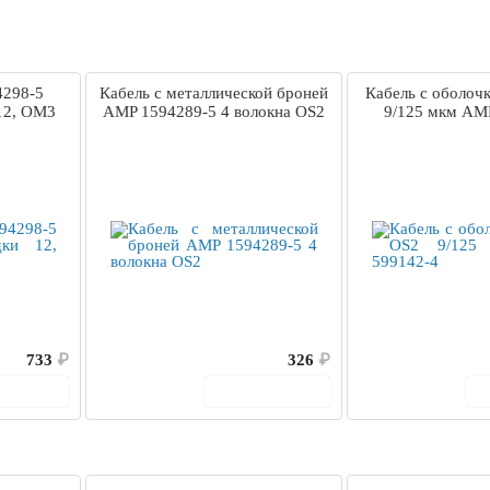
4298-5
Кабель с металлической броней
Кабель с оболоч
12, OM3
AMP 1594289-5 4 волокна OS2
9/125 мкм AM
733
₽
326
₽
корзину
В корзину