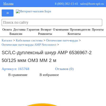
Москва
8 (800) 302-15-41
sales@born-spb.ru
»
Оплата
Доставка
Гарантия
Возврат
О компании
Производители
Проекты
Вакансии
Реквизиты
Контакты
Каталог
>
Кабельные системы
>
Оптические патч-корды
>
Оптические патч-корды AMP Netconnect
>
SC/LC-дуплексный шнур AMP 6536967-2
50/125 мкм OM3 MM 2 м
Артикул:
165768
Отзывов (0)
В сравнение
В избранное