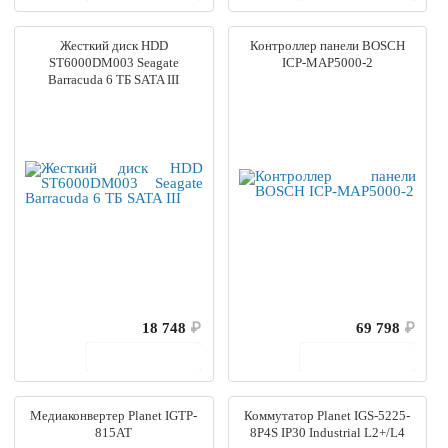
Жесткий диск HDD
Контроллер панели BOSCH
ST6000DM003 Seagate
ICP-MAP5000-2
Barracuda 6 ТБ SATA III
18 748
₽
69 798
₽
В корзину
В корзину
Медиаконвертер Planet IGTP-
Коммутатор Planet IGS-5225-
815AT
8P4S IP30 Industrial L2+/L4