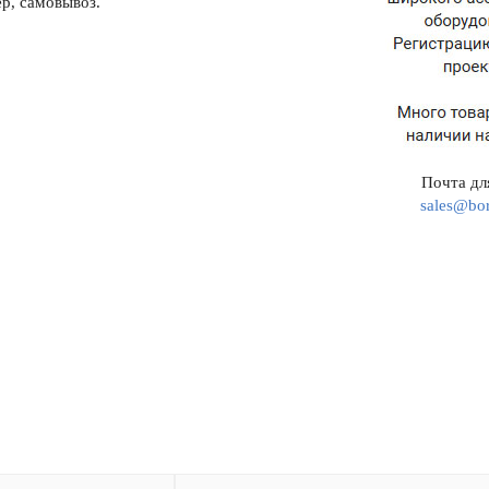
р, самовывоз.
Почта для
sales@bor