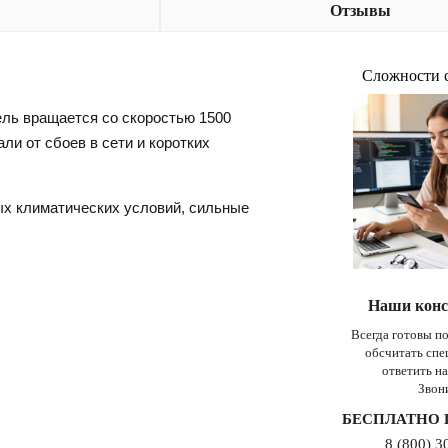
Отзывы
Сложности 
ель вращается со скоростью 1500
ли от сбоев в сети и коротких
ых климатических условий, сильные
Наши конс
Всегда готовы п
обсчитать сп
ответить н
Звон
БЕСПЛАТНО 
8 (800) 3