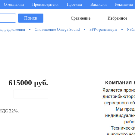
О компании
Производители
Проекты
Вакансии
Реквизиты
Поиск
Сравнение
Избранное
цпредложения
Оповещение Omega Sound
SFP-трансиверы
NSG
615000
руб.
Компания 
В корзину
 НДС 22%.