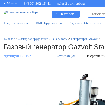
▼ Москва
8 (800) 302-15-41
sales@born-spb.ru
»
Каталог
Видеонаблюдение
ИБП Парус электро
Аэрозоли Detectortesters
Каталог
>
Электрооборудование
>
Генераторы
>
Генераторы Gazvolt
>
Газовый генератор Gazvolt Sta
Артикул:
165467
Отзывов (0)
В сравнени