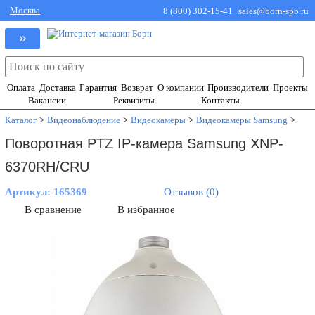
Москва
8 (800) 302-15-41
sales@born-spb.ru
»
Оплата
Доставка
Гарантия
Возврат
О компании
Производители
Проекты
Вакансии
Реквизиты
Контакты
Каталог
>
Видеонаблюдение
>
Видеокамеры
>
Видеокамеры Samsung
>
Поворотная PTZ IP-камера Samsung XNP-
6370RH/CRU
Артикул:
165369
Отзывов (0)
В сравнение
В избранное