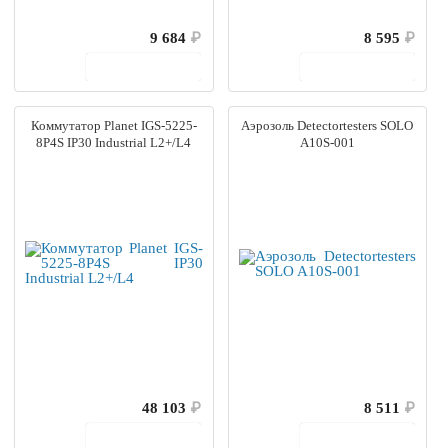
9 684
₽
8 595
₽
В корзину
В корзину
Коммутатор Planet IGS-5225-
Аэрозоль Detectortesters SOLO
8P4S IP30 Industrial L2+/L4
A10S-001
48 103
₽
8 511
₽
В корзину
В корзину