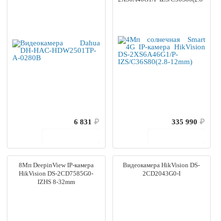
12mm)
6 831
₽
335 990
₽
В корзину
В корзину
8Мп DeepinView IP-камера
Видеокамера HikVision DS-
HikVision DS-2CD7585G0-
2CD2043G0-I
IZHS 8-32mm