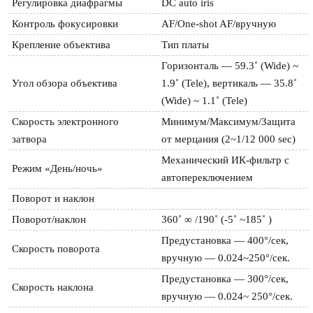
Регулировка диафрагмы
DC auto iris
Контроль фокусировки
AF/One-shot AF/вручную
Крепление объектива
Тип платы
Горизонталь — 59.3˚ (Wide) ~ 
Угол обзора объектива
1.9˚ (Tele), вертикаль — 35.8˚ 
(Wide) ~ 1.1˚ (Tele)
Скорость электронного 
Минимум/Максимум/Защита 
затвора
от мерцания (2~1/12 000 sec)
Механический ИК-фильтр с 
Режим «День/ночь»
автопереключением
Поворот и наклон
Поворот/наклон
360˚ ∞ /190˚ (-5˚ ~185˚ )
Предустановка — 400°/сек, 
Скорость поворота
вручную — 0.024~250°/сек.
Предустановка — 300°/сек, 
Скорость наклона
вручную — 0.024~ 250°/сек.