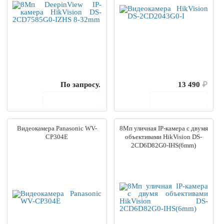
По запросу.
13 490
₽
В корзину
В корзину
Видеокамера Panasonic WV-
8Мп уличная IP-камера с двумя
CP304E
объективами HikVision DS-
2CD6D82G0-IHS(6mm)