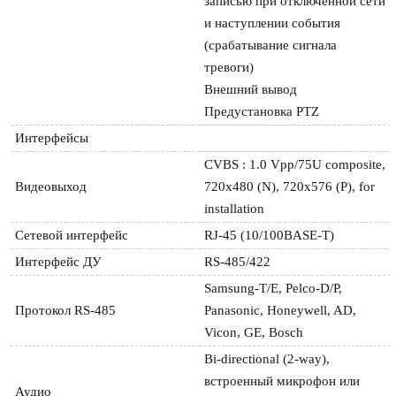
записью при отключенной сети 
и наступлении события 
(срабатывание сигнала 
тревоги)

Внешний вывод

Предустановка PTZ
Интерфейсы
CVBS : 1.0 Vpp/75U composite, 
Видеовыход
720x480 (N), 720x576 (P), for 
installation
Сетевой интерфейс
RJ-45 (10/100BASE-T)
Интерфейс ДУ
RS-485/422
Samsung-T/E, Pelco-D/P, 
Протокол RS-485
Panasonic, Honeywell, AD, 
Vicon, GE, Bosch
Bi-directional (2-way), 
встроенный микрофон или 
Аудио