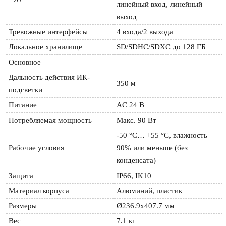
линейный вход, линейный 
выход
Тревожные интерфейсы
4 входа/2 выхода
Локальное хранилище
SD/SDHC/SDXC до 128 ГБ
Основное
Дальность действия ИК-
350 м
подсветки
Питание
AC 24 В
Потребляемая мощность
Макс. 90 Вт
-50 °C… +55 °C, влажность 
Рабочие условия
90% или меньше (без 
конденсата)
Защита
IP66, IK10
Материал корпуса
Алюминий, пластик
Размеры
Ø236.9x407.7 мм
Вес
7.1 кг