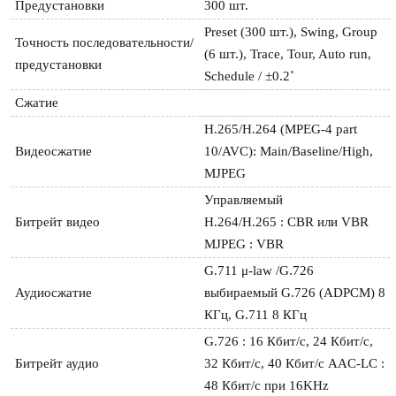
Предустановки
300 шт.
Preset (300 шт.), Swing, Group 
Точность последовательности/
(6 шт.), Trace, Tour, Auto run, 
предустановки
Schedule / ±0.2˚
Сжатие
H.265/H.264 (MPEG-4 part 
Видеосжатие
10/AVC): Main/Baseline/High, 
MJPEG
Управляемый

Битрейт видео
H.264/H.265 : CBR или VBR

MJPEG : VBR
G.711 μ-law /G.726 
Аудиосжатие
выбираемый G.726 (ADPCM) 8 
КГц, G.711 8 КГц
G.726 : 16 Кбит/с, 24 Кбит/с, 
Битрейт аудио
32 Кбит/с, 40 Кбит/с AAC-LC : 
48 Кбит/с при 16KHz