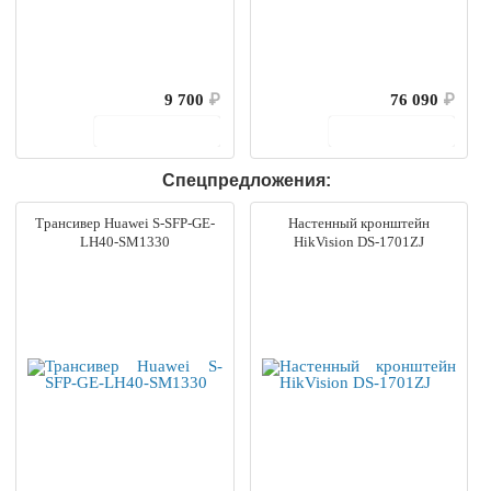
9 700
₽
76 090
₽
В корзину
В корзину
Спецпредложения:
Трансивер Huawei S-SFP-GE-
Настенный кронштейн
LH40-SM1330
HikVision DS-1701ZJ