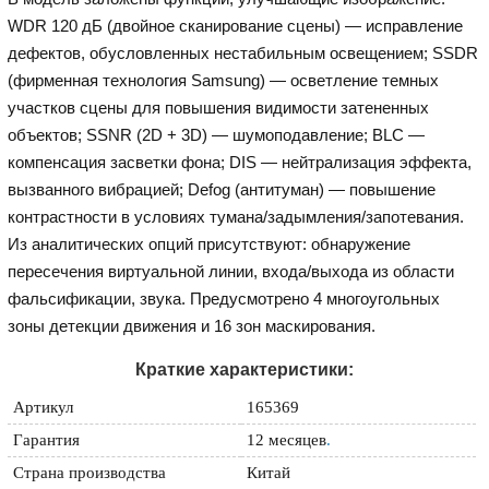
WDR 120 дБ (двойное сканирование сцены) — исправление
дефектов, обусловленных нестабильным освещением; SSDR
(фирменная технология Samsung) — осветление темных
участков сцены для повышения видимости затененных
объектов; SSNR (2D + 3D) — шумоподавление; BLC —
компенсация засветки фона; DIS — нейтрализация эффекта,
вызванного вибрацией; Defog (антитуман) — повышение
контрастности в условиях тумана/задымления/запотевания.
Из аналитических опций присутствуют: обнаружение
пересечения виртуальной линии, входа/выхода из области
фальсификации, звука. Предусмотрено 4 многоугольных
зоны детекции движения и 16 зон маскирования.
Краткие характеристики:
Артикул
165369
Гарантия
12 месяцев
.
Страна производства
Китай