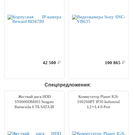
42 500
₽
100 865
₽
В корзину
В корзину
Спецпредложения:
Жесткий диск HDD
Коммутатор Planet IGS-
ST6000DM003 Seagate
10020HPT IP30 Industrial
Barracuda 6 ТБ SATA III
L2+/L4 8-Port