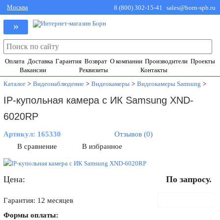
Москва
8 (800) 302-15-41
sales@born-spb.ru
»
Оплата
Доставка
Гарантия
Возврат
О компании
Производители
Проекты
Вакансии
Реквизиты
Контакты
Каталог
>
Видеонаблюдение
>
Видеокамеры
>
Видеокамеры Samsung
>
IP-купольная камера с ИК Samsung XND-
6020RP
Артикул:
165330
Отзывов (0)
В сравнение
В избранное
Цена:
По запросу.
В корзину
Гарантия: 12 месяцев
Формы оплаты: