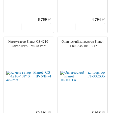
8 769
₽
4 794
₽
В корзину
В корзину
Коммутатор Planet GS-4210-
Оптический конвертор Planet
48P4S IPv6/IPv4 48-Port
FT-802S35 10/100TX
62 391
₽
6 036
₽