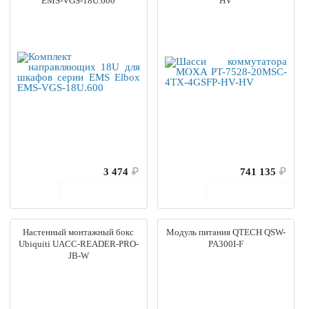
EMS-VGS-18U.600
HV
3 474
₽
741 135
₽
В корзину
В корзину
Настенный монтажный бокс
Модуль питания QTECH QSW-
Ubiquiti UACC-READER-PRO-
PA300I-F
JB-W