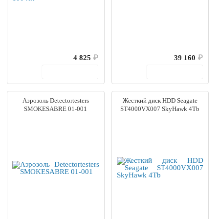
4 825
₽
39 160
₽
В корзину
В корзину
Аэрозоль Detectortesters
Жесткий диск HDD Seagate
SMOKESABRE 01-001
ST4000VX007 SkyHawk 4Tb