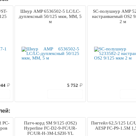
/ST-
Шнур AMP 6536502-5 LC/LC-
SС-полушнур AMP 5
/125
дуплексный 50/125 мкм, MM, 5
настраиваемый OS2 9
м
2 м
944
₽
5 752
₽
ину
В корзину
В 
лей:
R PC-
Патч-корд SM 9/125 (OS2)
Пигтейл 62,5/125 LC
тров
Hyperline FC-D2-9-FC/UR-
AESP FC-P9-1.5M 1,
FC/UR-H-3M-LSZH-YL