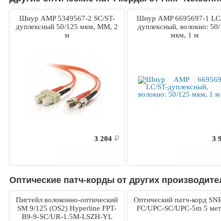
Шнур AMP 5349567-2 SC/ST-
Шнур AMP 6695697-1 LC
дуплексный 50/125 мкм, MM, 2
дуплексный, волокно: 50
м
мкм, 1 м
3 204
₽
3 
В корзину
В корз
Оптические патч-корды от других производите
Пигтейл волоконно-оптический
Оптический патч-корд SN
SM 9/125 (OS2) Hyperline FPT-
FC/UPC-SC/UPC-5m 5 ме
B9-9-SC/UR-1.5M-LSZH-YL