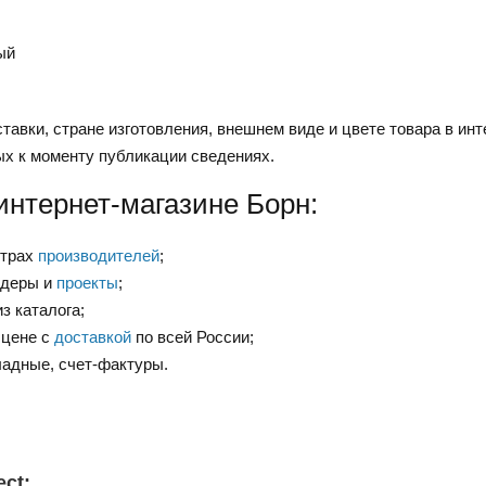
ый
тавки, стране изготовления, внешнем виде и цвете товара в инт
ых к моменту публикации сведениях.
интернет-магазине Борн:
нтрах
производителей
;
ндеры и
проекты
;
з каталога;
 цене с
доставкой
по всей России;
ладные, счет-фактуры.
ct: