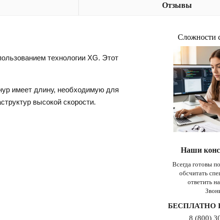
Отзывы
Сложности 
пользованием технологии XG. Этот
нур имеет длину, необходимую для
структур высокой скорости.
Наши конс
Всегда готовы п
обсчитать сп
ответить н
Звон
БЕСПЛАТНО 
8 (800) 3