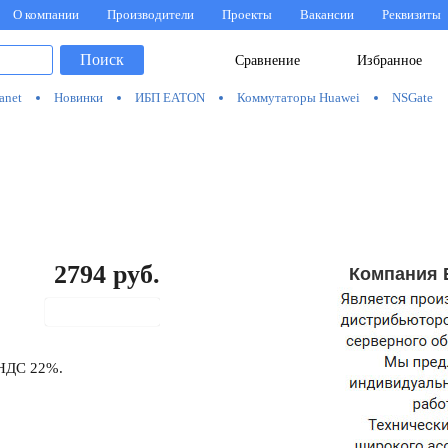
О компании
Производители
Проекты
Вакансии
Реквизиты
Поиск
Сравнение
Избранное
anet
Новинки
ИБП EATON
Коммутаторы Huawei
NSGate
2794
руб.
Компания 
В корзину
 НДС 22%.