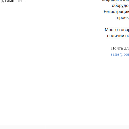
р, самовывоз.
Почта для
sales@bor