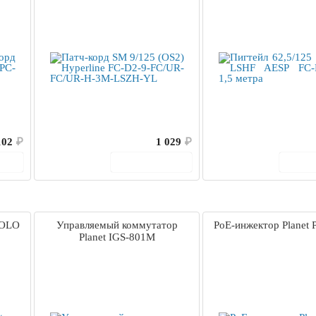
102
₽
1 029
₽
ину
В корзину
В 
SOLO
Управляемый коммутатор
PoE-инжектор Planet
Planet IGS-801M