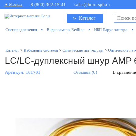
▼ Москва
8 (800) 302-15-41
sales@born-spb.ru
»
Каталог
Спецпредложения
Видеокамеры Redline
ИБП Парус электро
Каталог
>
Кабельные системы
>
Оптические патч-корды
>
Оптические пат
LC/LC-дуплексный шнур AMP 6
Артикул:
161701
Отзывов (0)
В сравнени