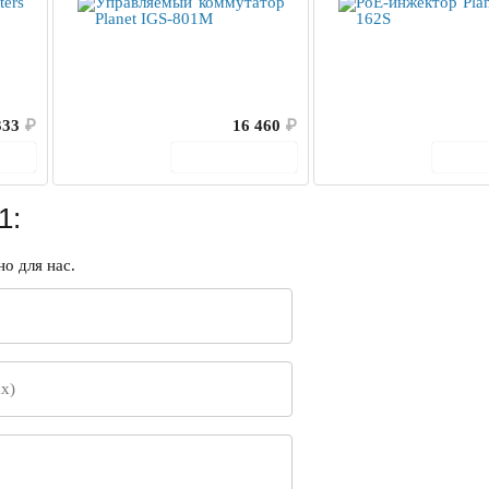
333
₽
16 460
₽
ину
В корзину
В 
1:
о для нас.