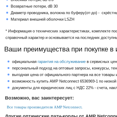
Возвратные потери, dB 30
Диаметр проводника, волокна по буферу(от-до) - скрёстн
Материал внешней оболочки LSZH
* Информация о технических характеристиках, комплекте пос
справочный характер и основывается на последних доступн
Ваши преимущества при покупке в 
официальная
гарантия на обслуживание
в сервисных це
персональный подход на оптовые запросы, конкурсы, те
выгодная цена от официального партнера на все товары и
возможность купить AMP Netconnect 6536969-1 по низкой
документы для юридических лиц с НДС 22% - счета, нак
Возможно, вас заинтересует:
Все товары производителя AMP Netconnect.
Другие оптические патч-корды от AMP Netconne