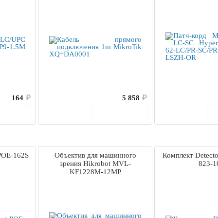
164
₽
5 858
₽
корзину
В корзину
 POE-162S
Объектив для машинного
Комплект Detecto
зрения Hikrobot MVL-
823-1
KF1228M-12MP