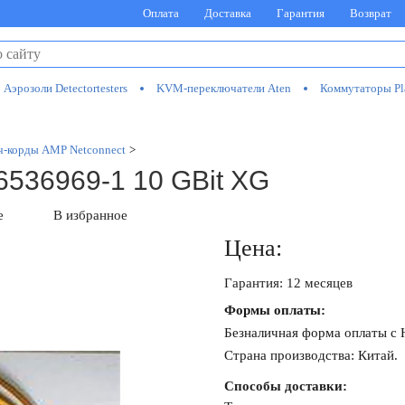
Оплата
Доставка
Гарантия
Возврат
Аэрозоли Detectortesters
KVM-переключатели Aten
Коммутаторы Pl
ч-корды AMP Netconnect
>
536969-1 10 GBit XG
е
В избранное
Цена:
Гарантия: 12 месяцев
Формы оплаты:
Безналичная форма оплаты с
Страна производства: Китай.
Способы доставки: