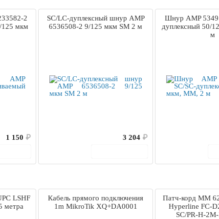
233582-2
SC/LC-дуплексный шнур AMP
Шнур AMP 53495
/125 мкм
6536508-2 9/125 мкм SM 2 м
дуплексный 50/1
м
1 150
₽
3 204
₽
корзину
В корзину
/UPC LSHF
Кабель прямого подключения
Патч-корд MM 62
5 метра
1m MikroTik XQ+DA0001
Hyperline FC-D
SC/PR-H-2M