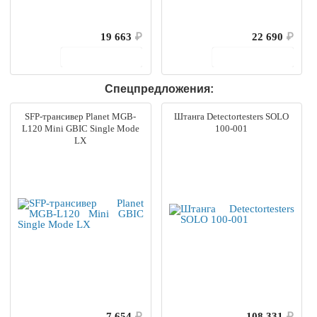
19 663
₽
22 690
₽
В корзину
В корзину
Спецпредложения:
SFP-трансивер Planet MGB-
Штанга Detectortesters SOLO
L120 Mini GBIC Single Mode
100-001
LX
7 654
₽
108 331
₽