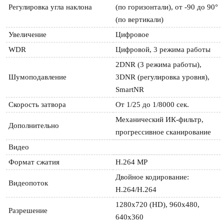
Регулировка угла наклона
(по горизонтали), от -90 до 90° 
(по вертикали)
Увеличение
Цифровое
WDR
Цифровой, 3 режима работы
2DNR (3 режима работы), 
Шумоподавление
3DNR (регулировка уровня), 
SmartNR
Скорость затвора
От 1/25 до 1/8000 сек.
Механический ИК-фильтр, 
Дополнительно
прогрессивное сканирование
Видео
Формат сжатия
H.264 MP
Двойное кодирование: 
Видеопоток
H.264/H.264
1280x720 (HD), 960x480, 
Разрешение
640х360