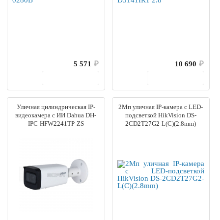
5 571
₽
10 690
₽
В корзину
В корзину
Уличная цилиндрическая IP-
2Мп уличная IP-камера с LED-
видеокамера с ИИ Dahua DH-
подсветкой HikVision DS-
IPC-HFW2241TP-ZS
2CD2T27G2-L(C)(2.8mm)