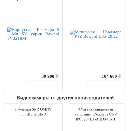
39 900
₽
104 600
₽
В корзину
В корзину
Видеокамеры от других производителей:
IP-камера SNR OMNY
4Мп антивандальная
miniBullet5E-U
купольная IP-камера UNV
IPC3234EA-AHDX4K-I1