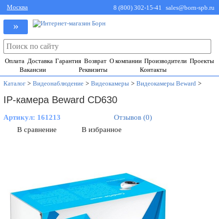
Москва
8 (800) 302-15-41
sales@born-spb.ru
»
Оплата
Доставка
Гарантия
Возврат
О компании
Производители
Проекты
Вакансии
Реквизиты
Контакты
Каталог
>
Видеонаблюдение
>
Видеокамеры
>
Видеокамеры Beward
>
IP-камера Beward CD630
Артикул:
161213
Отзывов (0)
В сравнение
В избранное