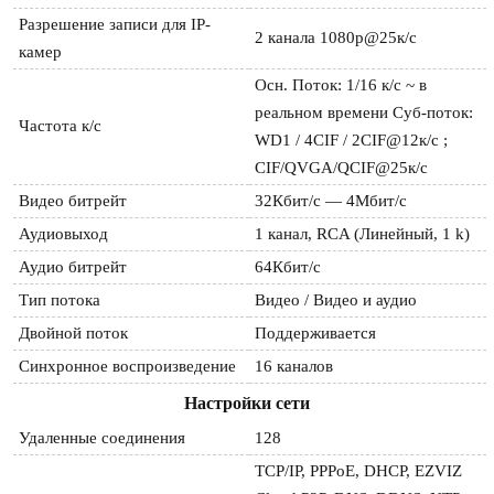
Разрешение записи для IP-
2 канала 1080p@25к/с
камер
Осн. Поток: 1/16 к/с ~ в
реальном времени Суб-поток:
Частота к/с
WD1 / 4CIF / 2CIF@12к/с ;
CIF/QVGA/QCIF@25к/с
Видео битрейт
32Кбит/с — 4Мбит/с
Аудиовыход
1 канал, RCA (Линейный, 1 k)
Аудио битрейт
64Кбит/с
Тип потока
Видео / Видео и аудио
Двойной поток
Поддерживается
Синхронное воспроизведение
16 каналов
Настройки сети
Удаленные соединения
128
TCP/IP, PPPoE, DHCP, EZVIZ