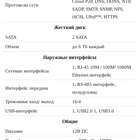
Cloud P2P, DNS, DDNS, NTP,
Протоколы сети
SADP, SMTP, SNMP, NFS,
iSCSI, UPnP™, HTTPS
Жесткий диск
SATA
2 SATA
Объем
до 6 Тб каждый
Наружные интерфейсы
1; RJ-45 10M / 100M/ 1000М
Сетевые интерфейсы
Ethernet интерфейс
1; RS-485 интерфейс,
Интерфейс передачи
полудуплекс
Тревожные вход/ выход
16/4
USB-интерфейс
1, USB2.0 1, USB3.0
Общие
Питание
12В DC