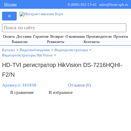
Москва
8 (800) 302-15-41
sales@born-spb.ru
»
Оплата
Доставка
Гарантия
Возврат
О компании
Производители
Проекты
Вакансии
Реквизиты
Контакты
Каталог
>
Видеонаблюдение
>
Видеорегистраторы
>
Видеорегистраторы HikVision
>
HD-TVI регистратор HikVision DS-7216HQHI-
F2/N
Артикул:
161038
Отзывов (0)
В сравнение
В избранное