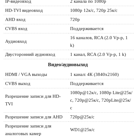
IP-видеовход
2 канала по 1080p
HD-TVI видеовход
1080p 12к/с, 720p 25к/c
AHD вход
720р
CVBS вход
Поддерживается
16 каналов, RCA (2.0 Vp-p, 1 
Аудиовход
k)
Двусторонний аудиовход
1 канал, RCA (2.0 Vp-p, 1 k)
Видео/аудиовыход
HDMI / VGA выходы
1 канал: 4К (3840х2160)
CVBS выход
Поддерживается
1080p@12к/с, 1080p Lite@25к/
Разрешение записи для HD-
с, 720p@25к/с, 720pLite@25к/
TVI
с
Разрешение записи для AHD
720p@25к/с
Разрешение записи для
WD1@25к/с
аналоговых камер