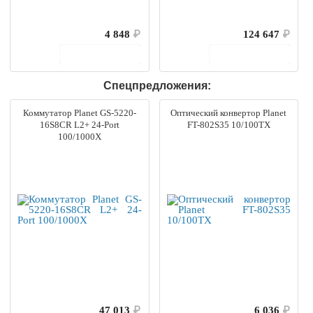
4 848
₽
124 647
₽
В корзину
В корзину
Спецпредложения:
Коммутатор Planet GS-5220-
Оптический конвертор Planet
16S8CR L2+ 24-Port
FT-802S35 10/100TX
100/1000X
47 013
₽
6 036
₽