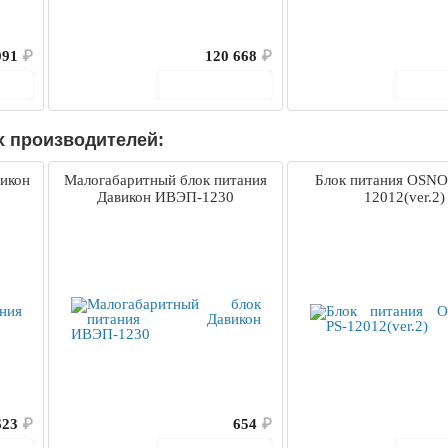
091
₽
120 668
₽
ину
В корзину
В 
х производителей:
викон
Малогабаритный блок питания
Блок питания OSNO
Давикон ИВЭП-1230
12012(ver.2)
623
₽
654
₽