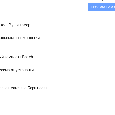
Или мы Вам 
кол IP для камер
альным по технологии
ый комплект Bosch
исимо от установки
ернет-магазине Борн носит