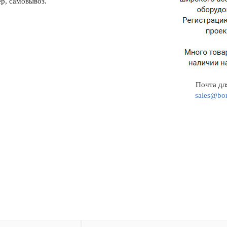
р, самовывоз.
Почта для
sales@bor