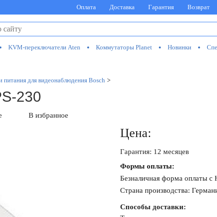
Оплата
Доставка
Гарантия
Возврат
KVM-переключатели Aten
Коммутаторы Planet
Новинки
Спе
и питания для видеонаблюдения Bosch
>
PS-230
е
В избранное
Цена:
Гарантия: 12 месяцев
Формы оплаты:
Безналичная форма оплаты с
Страна производства: Герман
Способы доставки: