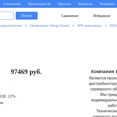
О компании
Производители
Проекты
Вакансии
Реквизиты
Поиск
Сравнение
Избранное
цпредложения
Оповещение Omega Sound
SFP-трансиверы
NSG
97469
руб.
Компания 
В корзину
 НДС 22%.
ия.