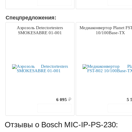
В корзину
В корз
Спецпредложения:
Аэрозоль Detectortesters
Медиаконвертор Planet FS
SMOKESABRE 01-001
10/100Base-TX
6 095
₽
5 
В корзину
В корз
Отзывы о Bosch MIC-IP-PS-230: