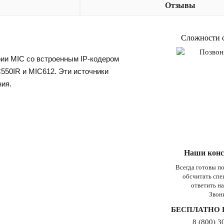
Отзывы
Сложности 
рии MIC со встроенным IP-кодером
C550IR и MIC612. Эти источники
ния.
Наши конс
Всегда готовы п
обсчитать сп
ответить н
Звон
БЕСПЛАТНО 
8 (800) 3