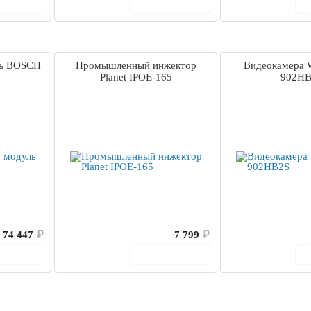
корзину
В корзину
ль BOSCH
Промышленный инжектор
Видеокамера 
Planet IPOE-165
902HB
74 447
₽
7 799
₽
корзину
В корзину