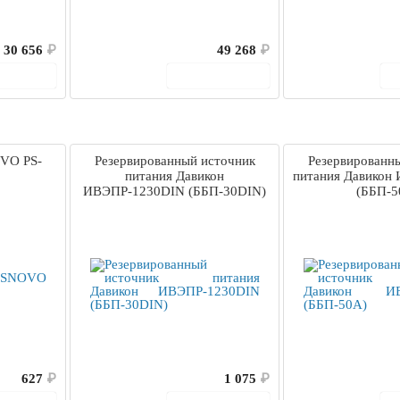
30 656
₽
49 268
₽
корзину
В корзину
VO PS-
Резервированный источник
Резервированн
питания Давикон
питания Давикон
ИВЭПР-1230DIN (ББП-30DIN)
(ББП-5
627
₽
1 075
₽