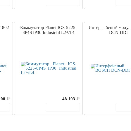
ину
В корзину
В 
T-802
Коммутатор Planet IGS-5225-
Интерфейсный моду
8P4S IP30 Industrial L2+/L4
DCN-DDI
508
₽
48 103
₽
ину
В корзину
В 