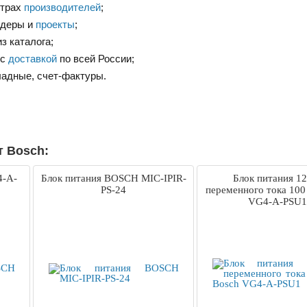
нтрах
производителей
;
ндеры и
проекты
;
з каталога;
 с
доставкой
по всей России;
ладные, счет-фактуры.
т Bosch:
4-A-
Блок питания BOSCH MIC-IPIR-
Блок питания 12
PS-24
переменного тока 100
VG4-A-PSU1