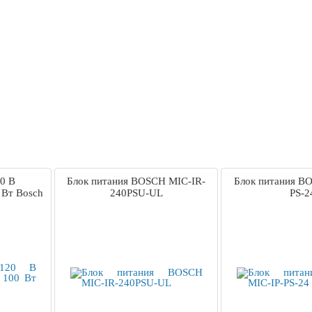
0 В
Блок питания BOSCH MIC-IR-
Блок питания B
 Вт Bosch
240PSU-UL
PS-2