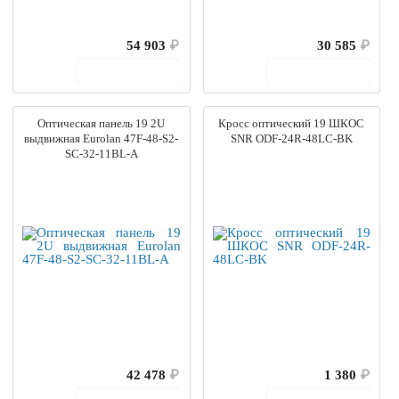
54 903
₽
30 585
₽
В корзину
В корзину
Оптическая панель 19 2U
Кросс оптический 19 ШКОС
выдвижная Eurolan 47F-48-S2-
SNR ODF-24R-48LC-BK
SC-32-11BL-A
42 478
₽
1 380
₽