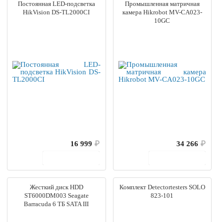
Постоянная LED-подсветка
Промышленная матричная
HikVision DS-TL2000CI
камера Hikrobot MV-CA023-
10GC
16 999
₽
34 266
₽
В корзину
В корзину
Жесткий диск HDD
Комплект Detectortesters SOLO
ST6000DM003 Seagate
823-101
Barracuda 6 ТБ SATA III