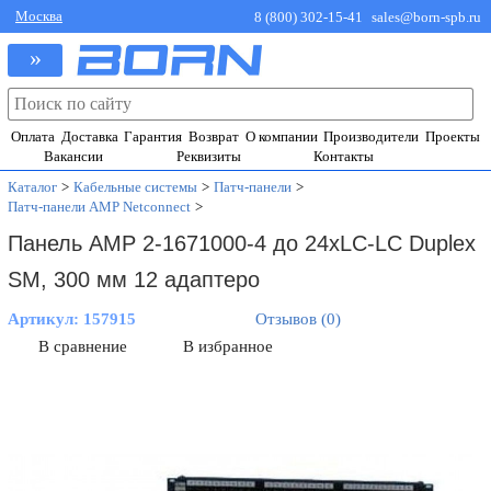
Москва
8 (800) 302-15-41
sales@born-spb.ru
»
Оплата
Доставка
Гарантия
Возврат
О компании
Производители
Проекты
Вакансии
Реквизиты
Контакты
Каталог
>
Кабельные системы
>
Патч-панели
>
Патч-панели AMP Netconnect
>
Панель AMP 2-1671000-4 до 24xLC-LC Duplex
SM, 300 мм 12 адаптеро
Артикул:
157915
Отзывов (0)
В сравнение
В избранное