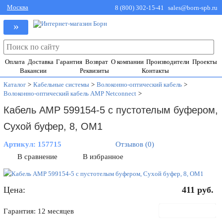
Москва
8 (800) 302-15-41
sales@born-spb.ru
»
Оплата
Доставка
Гарантия
Возврат
О компании
Производители
Проекты
Вакансии
Реквизиты
Контакты
Каталог
>
Кабельные системы
>
Волоконно-оптический кабель
>
Волоконно-оптический кабель AMP Netconnect
>
Кабель AMP 599154-5 с пустотелым буфером,
Сухой буфер, 8, OM1
Артикул:
157715
Отзывов (0)
В сравнение
В избранное
Цена:
411
руб.
В корзину
Гарантия: 12 месяцев