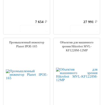
7 654
₽
27 991
₽
В корзину
В корзину
Промышленный инжектор
Объектив для машинного
Planet IPOE-165
зрения Hikrobot MVL-
KF1228M-12MP