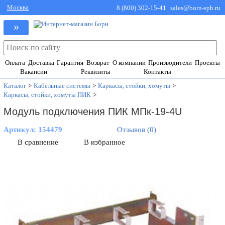
Москва
8 (800) 302-15-41
sales@born-spb.ru
»
Оплата
Доставка
Гарантия
Возврат
О компании
Производители
Проекты
Вакансии
Реквизиты
Контакты
Каталог
>
Кабельные системы
>
Каркасы, стойки, хомуты
>
Каркасы, стойки, хомуты ПИК
>
Модуль подключения ПИК МПк-19-4U
Артикул:
154479
Отзывов (0)
В сравнение
В избранное