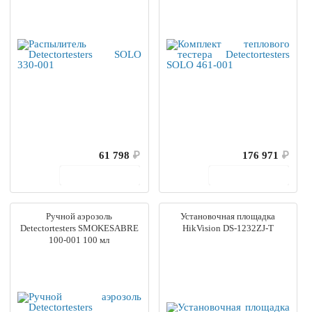
61 798
₽
176 971
₽
В корзину
В корзину
Ручной аэрозоль
Установочная площадка
Detectortesters SMOKESABRE
HikVision DS-1232ZJ-T
100-001 100 мл