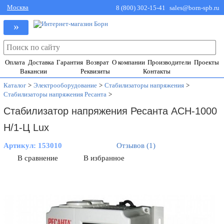
Москва
8 (800) 302-15-41
sales@born-spb.ru
»
Оплата
Доставка
Гарантия
Возврат
О компании
Производители
Проекты
Вакансии
Реквизиты
Контакты
Каталог
>
Электрооборудование
>
Стабилизаторы напряжения
>
Стабилизаторы напряжения Ресанта
>
Стабилизатор напряжения Ресанта АСН-1000
Н/1-Ц Lux
Артикул:
153010
Отзывов (1)
В сравнение
В избранное