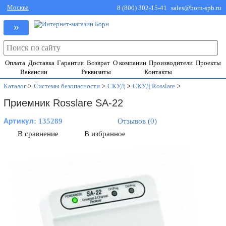
Москва
8 (800) 302-15-41
sales@born-spb.ru
»
Оплата
Доставка
Гарантия
Возврат
О компании
Производители
Проекты
Вакансии
Реквизиты
Контакты
Каталог
>
Системы безопасности
>
СКУД
>
СКУД Rosslare
>
Приемник Rosslare SA-22
Артикул:
135289
Отзывов (0)
В сравнение
В избранное