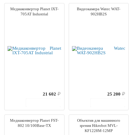
Медиаконвертор Planet IXT-
Видеокамера Watec WAT-
705AT Industrial
902HB2S
21 602
₽
25 200
₽
В корзину
В корзину
Медиаконвертор Planet FST-
Объектив для машинного
802 10/100Base-TX
зрения Hikrobot MVL-
KF1228M-12MP