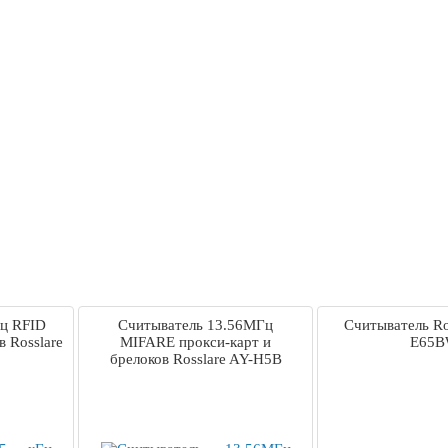
Гц RFID
Считыватель 13.56МГц
Считыватель Ro
в Rosslare
MIFARE прокси-карт и
E65
брелоков Rosslare AY-H5B