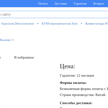
Оплата
Доставка
Гарантия
Возврат
Аэрозоли Detectortesters
KVM-переключатели Aten
Коммутаторы Pl
Rosslare
>
е
В избранное
Цена:
Гарантия: 12 месяцев
Формы оплаты:
Безналичная форма оплаты с
Страна производства: Китай.
Способы доставки: