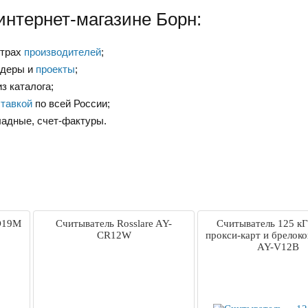
интернет-магазине Борн:
нтрах
производителей
;
ндеры и
проекты
;
з каталога;
тавкой
по всей России;
ладные, счет-фактуры.
-D19M
Считыватель Rosslare AY-
Считыватель 125 к
CR12W
прокси-карт и брелоко
AY-V12B