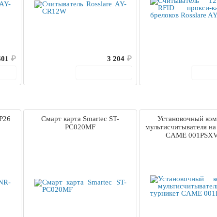
601
₽
3 204
₽
ину
В корзину
В 
P26
Cмарт карта Smartec ST-
Установочный ком
PC020MF
мультисчитывателя на
CAME 001PSX