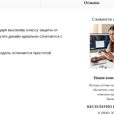
Отзывы
Сложности 
одаря высокому классу защиты от
а его дизайн идеально сочетается с
Модель отличается простотой
Наши конс
Всегда готовы п
обсчитать сп
ответить н
Звон
БЕСПЛАТНО 
8 (800) 3