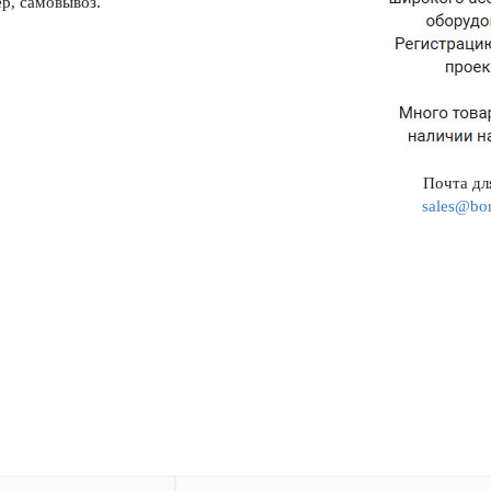
р, самовывоз.
Почта для
sales@bor