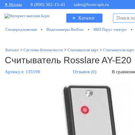
▼ Москва
8 (800) 302-15-41
sales@born-spb.ru
»
Каталог
Спецпредложения
Видеокамеры Redline
ИБП Парус электро
Каталог
>
Системы безопасности
>
Считыватели карт
>
Считыватели карт 
Считыватель Rosslare AY-E20
Артикул:
135198
Отзывов (0)
В сравнени