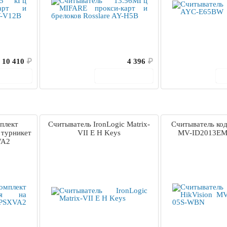
10 410
₽
4 396
₽
корзину
В корзину
плект
Считыватель IronLogic Matrix-
Считыватель код
 турникет
VII E H Keys
MV-ID2013EM
VA2