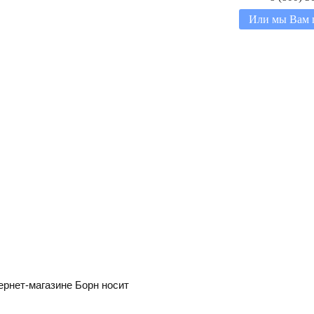
Или мы Вам 
ернет-магазине Борн носит