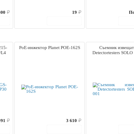
800
₽
19
₽
По
ину
В корзину
В 
215-
PoE-инжектор Planet POE-162S
Съемник извещат
/L4
Detectortesters SOLO
991
₽
3 610
₽
ину
В корзину
В 