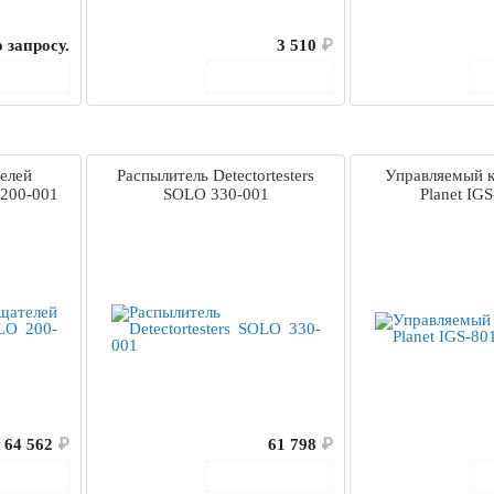
 запросу.
3 510
₽
корзину
В корзину
елей
Распылитель Detectortesters
Управляемый 
 200-001
SOLO 330-001
Planet IG
64 562
₽
61 798
₽
корзину
В корзину