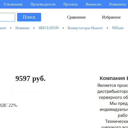
О компании
Производители
Проекты
Вакансии
Реквизиты
Поиск
Сравнение
Избранное
anet
Новинки
ИБП EATON
Коммутаторы Huawei
NSGate
9597
руб.
Компания 
В корзину
 НДС 22%.