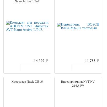
Nano Active L/PoE
14 990
₽
11 783
₽
В корзину
В корзину
Кроссовер Nitek CIP16
Видеоприёмник NVT NV-
216A-PV