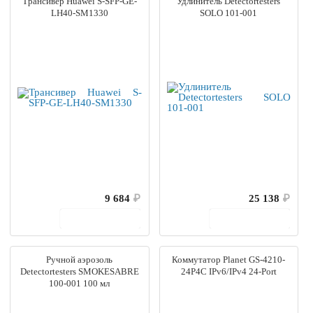
Трансивер Huawei S-SFP-GE-
Удлинитель Detectortesters
LH40-SM1330
SOLO 101-001
9 684
₽
25 138
₽
В корзину
В корзину
Ручной аэрозоль
Коммутатор Planet GS-4210-
Detectortesters SMOKESABRE
24P4C IPv6/IPv4 24-Port
100-001 100 мл