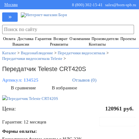
Москва
8 (800) 302-15-41
sales@born-spb.ru
»
Оплата
Доставка
Гарантия
Возврат
О компании
Производители
Проекты
Вакансии
Реквизиты
Контакты
Каталог
>
Видеонаблюдение
>
Передатчики видеосигнала
>
Передатчики видеосигнала Teleste
>
Передатчик Teleste CRT420S
Артикул:
134525
Отзывов (0)
В сравнение
В избранное
Цена:
120961
руб.
В корзину
Гарантия: 12 месяцев
Формы оплаты: