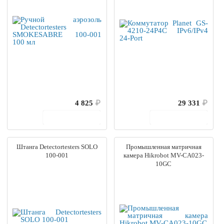
4 825
₽
29 331
₽
В корзину
В корзину
Штанга Detectortesters SOLO
Промышленная матричная
100-001
камера Hikrobot MV-CA023-
10GC